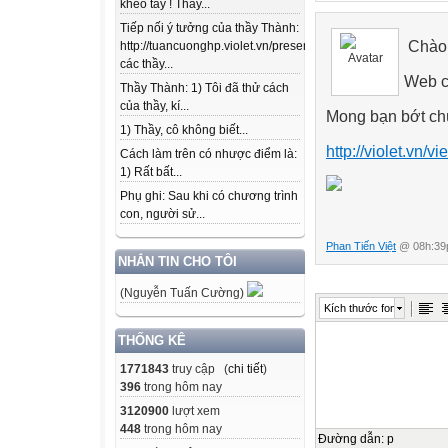
khéo tay ! Thầy...
Tiếp nối ý tưởng của thầy Thành:
Chào 
http://tuancuonghp.violet.vn/present/show/entry_id/10207
các thầy...
Web c
Thầy Thành: 1) Tôi đã thử cách
của thầy, kí...
Mong bạn bớt chú
1) Thầy, cô không biết...
http://violet.vn/v
Cách làm trên có nhược điểm là:
1) Rất bất...
Phụ ghi: Sau khi có chương trình
con, người sử...
Phan Tiến Việt
@ 08h:39p
NHẮN TIN CHO TÔI
(Nguyễn Tuấn Cường)
Kích thước font
THỐNG KÊ
1771843
truy cập (
chi tiết
)
396
trong hôm nay
3120900
lượt xem
448
trong hôm nay
Đường dẫn
:
p