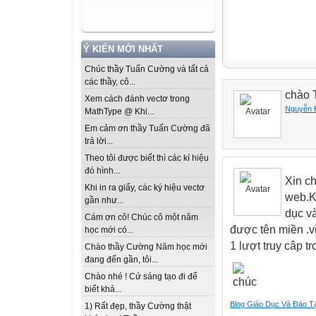
Ý KIẾN MỚI NHẤT
Chúc thầy Tuấn Cường và tất cả
các thầy, cô...
chào 
Xem cách đánh vectơ trong
Nguyễn 
MathType @ Khi...
Em cảm ơn thầy Tuấn Cường đã
trả lời...
Theo tôi được biết thì các kí hiệu
đó hình...
Xin c
Khi in ra giấy, các ký hiệu vectơ
web.K
gần như...
dục và
Cám ơn cô! Chúc cô một năm
được tên miền .v
học mới có...
1 lượt truy câp t
Chào thầy Cường Năm học mới
đang đến gần, tôi...
Chào nhé ! Cứ sáng tạo đi để
biết khả...
Blog Giáo Dục Và Đào T
1) Rất đẹp, thầy Cường thật