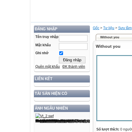
Gốc
>
Tư liệu
>
Sưu tầm
ĐĂNG NHẬP
Tên truy nhập
Without you
Mật khẩu
Without you
Ghi nhớ
Quên mật khẩu
ĐK thành viên
LIÊN KẾT
TÀI SẢN HIỆN CÓ
ẢNH NGẪU NHIÊN
Số lượt thích:
0 ngườ