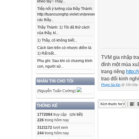
khéo tay ! Thầy...
Tiếp nối ý tưởng của thầy Thành:
http://tuancuonghp.violet.vn/present/show/entry_id/10207
các thầy...
Thầy Thành: 1) Tôi đã thử cách
của thầy, kí...
1) Thầy, cô không biết...
Cách làm trên có nhược điểm là:
1) Rất bất...
TVM gia nhập tra
Phụ ghi: Sau khi có chương trình
đình một mùa xu
con, người sử...
trang riêng
http:/
trao đổi kinh nghi
NHẮN TIN CHO TÔI
Phạm Sa Kin
@ 15h:00p 
(Nguyễn Tuấn Cường)
Kích thước font
THỐNG KÊ
1772084
truy cập (
chi tiết
)
226
trong hôm nay
3121172
lượt xem
244
trong hôm nay