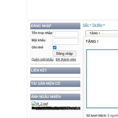
Gốc
>
Tư liệu
>
ĐĂNG NHẬP
Tên truy nhập
TẶNG !
Mật khẩu
TẶNG !
Ghi nhớ
Quên mật khẩu
ĐK thành viên
LIÊN KẾT
TÀI SẢN HIỆN CÓ
ẢNH NGẪU NHIÊN
Số lượt thích:
0 ngườ