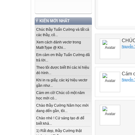
Ý KIẾN MỚI NHẤT
Chúc thầy Tuấn Cường và tất cả
các thầy, cô...
CHÚC
Xem cách đánh vectơ trong
Nguyễn 
MathType @ Khi...
Em cảm ơn thầy Tuấn Cường đã
trả lời...
Theo tôi được biết thì các kí hiệu
đó hình...
Cám ơ
Nguyễn 
Khi in ra giấy, các ký hiệu vectơ
gần như...
Cám ơn cô! Chúc cô một năm
học mới có...
Chào thầy Cường Năm học mới
đang đến gần, tôi...
Chào nhé ! Cứ sáng tạo đi để
biết khả...
1) Rất đẹp, thầy Cường thật