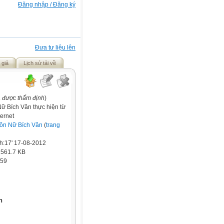
Đăng nhập / Đăng ký
Đưa tư liệu lên
 giả
Lịch sử tải về
a được thẩm định
)
ữ Bích Vân thực hiện từ
ternet
ôn Nữ Bích Vân
(
trang
h:17' 17-08-2012
:
561.7 KB
59
ấn