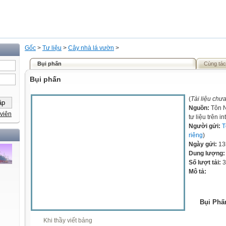
Gốc
>
Tư liệu
>
Cây nhà lá vườn
>
Bụi phấn
Cùng tác
Bụi phấn
(
Tài liệu chư
Nguồn:
Tôn N
viên
tư liệu trên in
Người gửi:
T
riêng
)
Ngày gửi:
13
Dung lượng
Số lượt tải:
3
Mô tả:
Bụi Ph
Khi thầy viết bảng