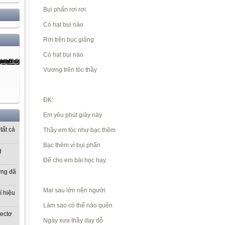
Bụi phấn rơi rơi
Có hạt bụi nào
Rơi trên bục giảng
Có hạt bụi nào
Vương trên tóc thầy
ĐK:
Em yêu phút giây này
tất cả
Thầy em tóc như bạc thêm
Bạc thêm vì bụi phấn
g
Để cho em bài học hay
ờng đã
Mai sau lớn nên người
í hiệu
Làm sao có thể nào quên
vectơ
Ngày xưa thầy dạy dỗ