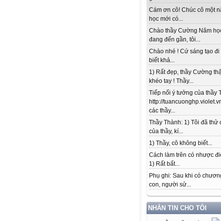
Cám ơn cô! Chúc cô một 
học mới có...
Chào thầy Cường Năm họ
đang đến gần, tôi...
Chào nhé ! Cứ sáng tạo đi
biết khả...
1) Rất đẹp, thầy Cường thậ
khéo tay ! Thầy...
Tiếp nối ý tưởng của thầy 
http://tuancuonghp.violet
các thầy...
Thầy Thành: 1) Tôi đã thử
của thầy, kí...
1) Thầy, cô không biết...
Cách làm trên có nhược đi
1) Rất bất...
Phụ ghi: Sau khi có chương
con, người sử...
NHẮN TIN CHO TÔI