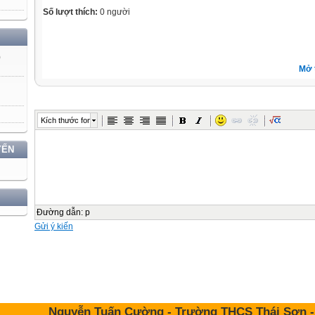
Số lượt thích:
0 người
)
Mở 
Kích thước font
YẾN
Đường dẫn
:
p
Gửi ý kiến
Nguyễn Tuấn Cường - Trường THCS Thái Sơn - An 