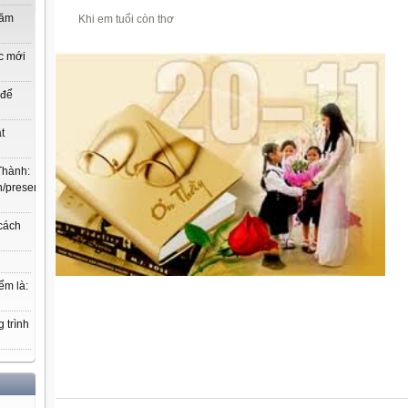
năm
Khi em tuổi còn thơ
c mới
 để
t
Thành:
.vn/present/show/entry_id/10207719/cm_id/3030368#3030368,
 cách
ểm là:
 trình