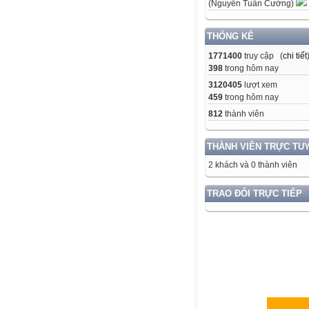
(Nguyễn Tuấn Cường)
THỐNG KÊ
1771400
truy cập (
chi tiết
398
trong hôm nay
3120405
lượt xem
459
trong hôm nay
812
thành viên
THÀNH VIÊN TRỰC TU
2 khách và 0 thành viên
TRAO ĐỔI TRỰC TIẾP