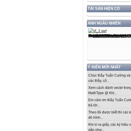
TÀI SẢN HIỆN CÓ
ẢNH NGẪU NHIÊN
Ý KIẾN MỚI NHẤT
Chúc thầy Tuấn Cường và 
các thầy, cô...
Xem cách đánh vectơ tron
MathType @ Khi...
Em cảm ơn thầy Tuấn Cư
trả lời...
Theo tôi được biết thì các k
đó hình...
Khi in ra giấy, các ký hiệu 
gần như...