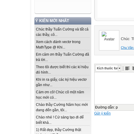
Ý KIẾN MỚI NHẤT
Chúc thầy Tuấn Cường và tất cả
các thầy, cô...
Chúc Th
Xem cách đánh vectơ trong
MathType @ Khi...
Chu Văn
Em cảm ơn thầy Tuấn Cường đã
trả lời...
Theo tôi được biết thì các kí hiệu
Kích thước font
đó hình...
Khi in ra giấy, các ký hiệu vectơ
gần như...
Cám ơn cô! Chúc cô một năm
học mới có...
Chào thầy Cường Năm học mới
Đường dẫn
:
p
đang đến gần, tôi...
Gửi ý kiến
Chào nhé ! Cứ sáng tạo đi để
biết khả...
1) Rất đẹp, thầy Cường thật