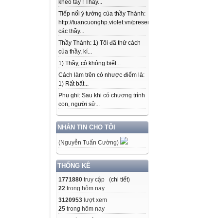
khéo tay ! Thầy...
Tiếp nối ý tưởng của thầy Thành:
http://tuancuonghp.violet.vn/present/show/entry_id/10207
các thầy...
Thầy Thành: 1) Tôi đã thử cách
của thầy, kí...
1) Thầy, cô không biết...
Cách làm trên có nhược điểm là:
1) Rất bất...
Phụ ghi: Sau khi có chương trình
con, người sử...
NHẮN TIN CHO TÔI
(Nguyễn Tuấn Cường)
THỐNG KÊ
1771880
truy cập (
chi tiết
)
22
trong hôm nay
3120953
lượt xem
25
trong hôm nay