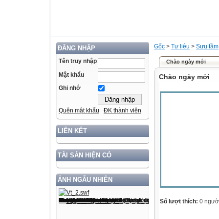
Gốc
>
Tư liệu
>
Sưu tầm
ĐĂNG NHẬP
Tên truy nhập
Chào ngày mới
Mật khẩu
Chào ngày mới
Ghi nhớ
Quên mật khẩu
ĐK thành viên
LIÊN KẾT
TÀI SẢN HIỆN CÓ
ẢNH NGẪU NHIÊN
Số lượt thích:
0 ngườ