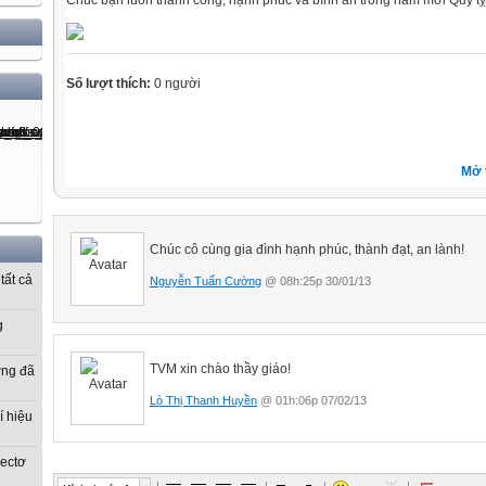
Chúc bạn luôn thành công, hạnh phúc và bình an trong năm mới Quý t
Số lượt thích:
0 người
Mở 
Chúc cô cùng gia đình hạnh phúc, thành đạt, an lành!
tất cả
Nguyễn Tuấn Cường
@ 08h:25p 30/01/13
g
TVM xin chào thầy giáo!
ờng đã
Lò Thị Thanh Huyền
@ 01h:06p 07/02/13
í hiệu
vectơ