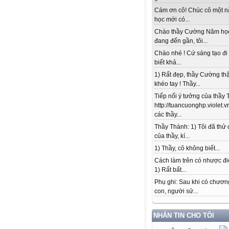
Cám ơn cô! Chúc cô một 
học mới có...
Chào thầy Cường Năm họ
đang đến gần, tôi...
Chào nhé ! Cứ sáng tạo đi
biết khả...
1) Rất đẹp, thầy Cường thậ
khéo tay ! Thầy...
Tiếp nối ý tưởng của thầy 
http://tuancuonghp.violet
các thầy...
Thầy Thành: 1) Tôi đã thử
của thầy, kí...
1) Thầy, cô không biết...
Cách làm trên có nhược đi
1) Rất bất...
Phụ ghi: Sau khi có chương
con, người sử...
NHẮN TIN CHO TÔI