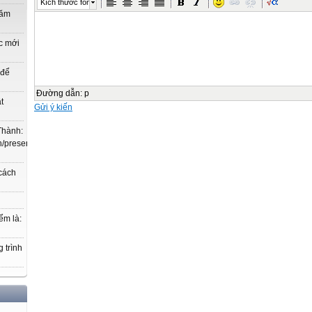
Kích thước font
năm
c mới
 để
Đường dẫn
:
p
t
Gửi ý kiến
Thành:
.vn/present/show/entry_id/10207719/cm_id/3030368#3030368,
 cách
ểm là:
 trình