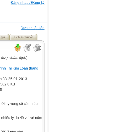
Đăng nhập / Đăng ký
Đưa tư liệu lên
 giả
Lịch sử tải về
a được thẩm định
)
rịnh Thị Kim Loan
(
trang
h:33' 25-01-2013
:
562.8 KB
8
tới hy vọng sẽ có nhiều
 nhiều lý do để vui vẻ năm