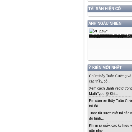
TÀI SẢN HIỆN CÓ
ẢNH NGẪU NHIÊN
Ý KIẾN MỚI NHẤT
Chúc thầy Tuấn Cường và 
các thầy, cô...
Xem cách đánh vectơ tron
MathType @ Khi...
Em cảm ơn thầy Tuấn Cư
trả lời...
Theo tôi được biết thì các k
đó hình...
Khi in ra giấy, các ký hiệu 
gần như...