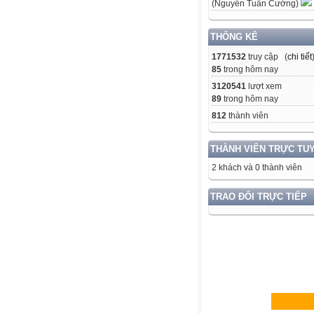
(Nguyễn Tuấn Cường)
THỐNG KÊ
1771532
truy cập (
chi tiết
85
trong hôm nay
3120541
lượt xem
89
trong hôm nay
812
thành viên
THÀNH VIÊN TRỰC TU
2 khách và 0 thành viên
TRAO ĐỔI TRỰC TIẾP