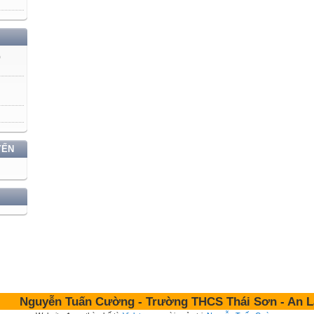
)
YẾN
Nguyễn Tuấn Cường - Trường THCS Thái Sơn - An Lão 