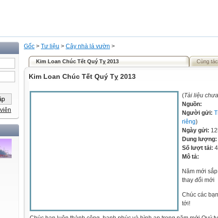
Gốc
>
Tư liệu
>
Cây nhà lá vườn
>
Kim Loan Chúc Tết Quý Tỵ 2013
Cùng tác
Kim Loan Chúc Tết Quý Tỵ 2013
(
Tài liệu chư
Nguồn:
viên
Người gửi:
T
riêng
)
Ngày gửi:
12
Dung lượng
Số lượt tải:
4
Mô tả:
Năm mới sắp 
thay đổi mới
Chúc các bạn
tới!