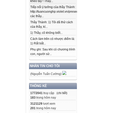
khéo tay ! Thầy...
Tiếp nối ý tưởng của thầy Thành:
http://tuancuonghp.violet.vn/present/show/entry_id/10207
các thầy...
Thầy Thành: 1) Tôi đã thử cách
của thầy, kí...
1) Thầy, cô không biết...
Cách làm trên có nhược điểm là:
1) Rất bất...
Phụ ghi: Sau khi có chương trình
con, người sử...
NHẮN TIN CHO TÔI
(Nguyễn Tuấn Cường)
THỐNG KÊ
1772041
truy cập (
chi tiết
)
183
trong hôm nay
3121129
lượt xem
201
trong hôm nay