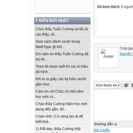
Số lượt thích:
0 ngườ
Ý KIẾN MỚI NHẤT
Chúc thầy Tuấn Cường và tất cả
các thầy, cô...
Xem cách đánh vectơ trong
MathType @ Khi...
TVM tặn
Nguyễn 
Em cảm ơn thầy Tuấn Cường đã
trả lời...
Theo tôi được biết thì các kí hiệu
đó hình...
Khi in ra giấy, các ký hiệu vectơ
gần như...
Kích thước font
Cám ơn cô! Chúc cô một năm
học mới có...
Chào thầy Cường Năm học mới
đang đến gần, tôi...
Chào nhé ! Cứ sáng tạo đi để
biết khả...
Đường dẫn
:
p
1) Rất đẹp, thầy Cường thật
Gửi ý kiến