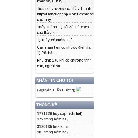
khéo tay ! Thầy...
Tiếp nối ý tưởng của thầy Thành:
http://tuancuonghp.violet.vn/present/show/entry_id/10207
các thầy...
Thầy Thành: 1) Tôi đã thử cách
của thầy, kí...
1) Thầy, cô không biết...
Cách làm trên có nhược điểm là:
1) Rất bất...
Phụ ghi: Sau khi có chương trình
con, người sử...
NHẮN TIN CHO TÔI
(Nguyễn Tuấn Cường)
THỐNG KÊ
1771626
truy cập (
chi tiết
)
179
trong hôm nay
3120635
lượt xem
183
trong hôm nay