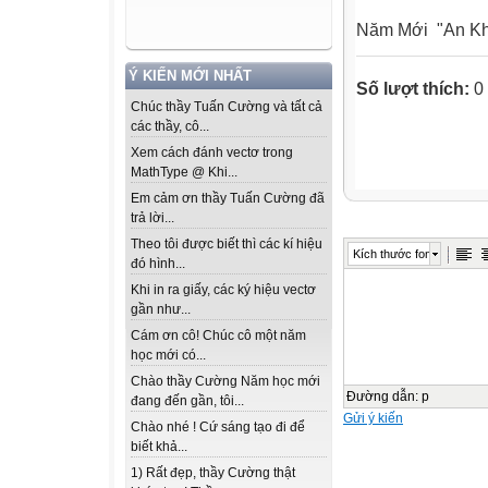
Năm Mới "An Kha
Ý KIẾN MỚI NHẤT
Số lượt thích:
0
Chúc thầy Tuấn Cường và tất cả
các thầy, cô...
Xem cách đánh vectơ trong
MathType @ Khi...
Em cảm ơn thầy Tuấn Cường đã
trả lời...
Theo tôi được biết thì các kí hiệu
Kích thước font
đó hình...
Khi in ra giấy, các ký hiệu vectơ
gần như...
Cám ơn cô! Chúc cô một năm
học mới có...
Chào thầy Cường Năm học mới
Đường dẫn
:
p
đang đến gần, tôi...
Gửi ý kiến
Chào nhé ! Cứ sáng tạo đi để
biết khả...
1) Rất đẹp, thầy Cường thật