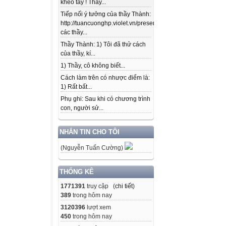
khéo tay ! Thầy...
Tiếp nối ý tưởng của thầy Thành:
http://tuancuonghp.violet.vn/present/show/entry_id/10207
các thầy...
Thầy Thành: 1) Tôi đã thử cách
của thầy, kí...
1) Thầy, cô không biết...
Cách làm trên có nhược điểm là:
1) Rất bất...
Phụ ghi: Sau khi có chương trình
con, người sử...
NHẮN TIN CHO TÔI
(Nguyễn Tuấn Cường)
THỐNG KÊ
1771391
truy cập (
chi tiết
)
389
trong hôm nay
3120396
lượt xem
450
trong hôm nay