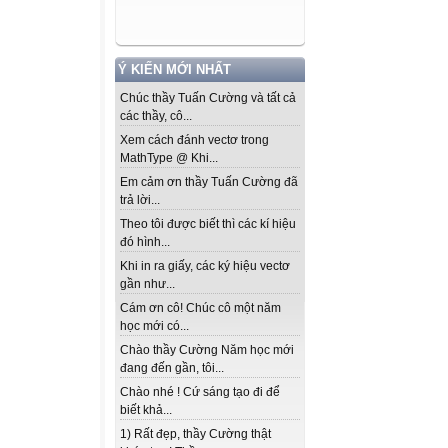
Ý KIẾN MỚI NHẤT
Chúc thầy Tuấn Cường và tất cả
các thầy, cô...
Xem cách đánh vectơ trong
MathType @ Khi...
Em cảm ơn thầy Tuấn Cường đã
trả lời...
Theo tôi được biết thì các kí hiệu
đó hình...
Khi in ra giấy, các ký hiệu vectơ
gần như...
Cám ơn cô! Chúc cô một năm
học mới có...
Chào thầy Cường Năm học mới
đang đến gần, tôi...
Chào nhé ! Cứ sáng tạo đi để
biết khả...
1) Rất đẹp, thầy Cường thật