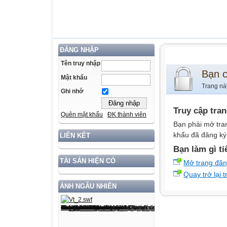
ĐĂNG NHẬP
Tên truy nhập
Bạn 
Mật khẩu
Trang nà
Ghi nhớ
Truy cập tra
Quên mật khẩu
ĐK thành viên
Bạn phải mở tra
khẩu đã đăng ký 
LIÊN KẾT
Bạn làm gì ti
TÀI SẢN HIỆN CÓ
Mở trang đă
Quay trở lại 
ẢNH NGẪU NHIÊN