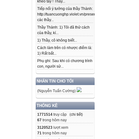
khéo tay ! Thầy...
Tiếp nối ý tưởng của thầy Thành:
http://tuancuonghp.violet.vn/present/show/entry_id/10207
các thầy...
Thầy Thành: 1) Tôi đã thử cách
của thầy, kí...
1) Thầy, cô không biết...
Cách làm trên có nhược điểm là:
1) Rất bất...
Phụ ghi: Sau khi có chương trình
con, người sử...
NHẮN TIN CHO TÔI
(Nguyễn Tuấn Cường)
THỐNG KÊ
1771514
truy cập (
chi tiết
)
67
trong hôm nay
3120523
lượt xem
71
trong hôm nay