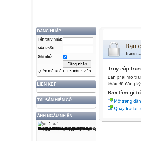
ĐĂNG NHẬP
Tên truy nhập
Bạn 
Mật khẩu
Trang nà
Ghi nhớ
Truy cập tra
Quên mật khẩu
ĐK thành viên
Bạn phải mở tra
khẩu đã đăng ký 
LIÊN KẾT
Bạn làm gì ti
TÀI SẢN HIỆN CÓ
Mở trang đă
Quay trở lại 
ẢNH NGẪU NHIÊN