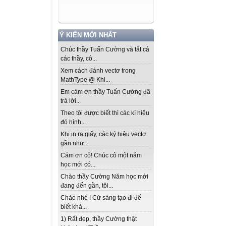
Ý KIẾN MỚI NHẤT
Chúc thầy Tuấn Cường và tất cả
các thầy, cô...
Xem cách đánh vectơ trong
MathType @ Khi...
Em cảm ơn thầy Tuấn Cường đã
trả lời...
Theo tôi được biết thì các kí hiệu
đó hình...
Khi in ra giấy, các ký hiệu vectơ
gần như...
Cám ơn cô! Chúc cô một năm
học mới có...
Chào thầy Cường Năm học mới
đang đến gần, tôi...
Chào nhé ! Cứ sáng tạo đi để
biết khả...
1) Rất đẹp, thầy Cường thật