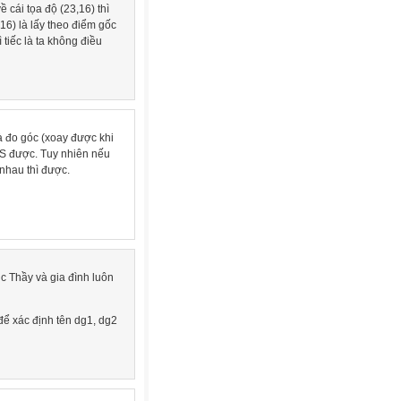
 cái tọa độ (23,16) thì
16) là lấy theo điểm gốc
 tiếc là ta không điều
à đo góc (xoay được khi
VS được. Tuy nhiên nếu
 nhau thì được.
c Thầy và gia đình luôn
 để xác định tên dg1, dg2