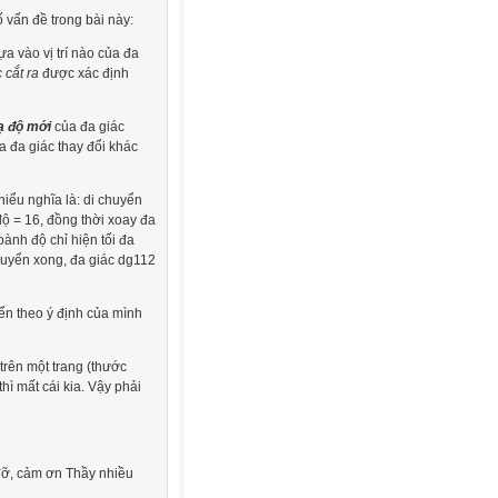
 vấn đề trong bài này:
a vào vị trí nào của đa
 cắt ra
được xác định
ạ độ mới
của đa giác
ủa đa giác thay đổi khác
ểu nghĩa là: di chuyển
 độ = 16, đồng thời xoay đa
ành độ chỉ hiện tối đa
chuyển xong, đa giác dg112
ển theo ý định của mình
rên một trang (thước
ì mất cái kia. Vậy phải
 đỡ, cảm ơn Thầy nhiều