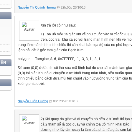
Nguyễn Thị Quỳnh Hương
@ 22h:00p 28/10/13
)
Xin trả lời cô như sau:
1) Tọa độ mỗi đa giác khi vẽ phụ thuộc vào vị trí gốc (0,
trên, góc trái, khá xa so với trang màn hình nên khi vẽ m
trung tâm màn hình trình chiếu thì cần khai báo tọa độ của nó phù hợp
lệnh bài cắt 2 góc tam giác của Bạch Kim:
polygon
Tamgiac,
8, 6
, 0x7F7FFF, -1, -3, 3, 1, -3, 1
YẾN
Để xem (0,0) ở đâu thì cô thử sửa mã lệnh bài đó cho cái mảnh tam giác
(0,0) thì biết. Khi nó di chuyển vượt khỏi trang màn hình, nếu muốn quan
trình chiếu bằng cách đưa mũi tên chuột vào nút vuông trung tâm của t
xuống phía dưới.
Nguyễn Tuấn Cường
@ 08h:23p 01/11/13
2) Khi quay đa giác và di chuyển nó đến vị trí mới thì tọ
cả 2 tham số là góc quay và chính tọa độ mình khai báo.
dường như lấy tâm quay là tâm của phần đa giác còn lại th