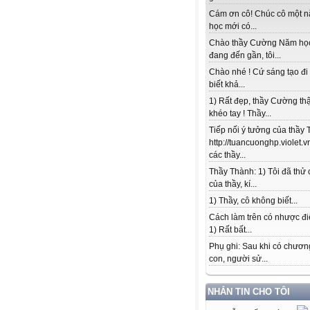
Cám ơn cô! Chúc cô một 
học mới có...
Chào thầy Cường Năm họ
đang đến gần, tôi...
Chào nhé ! Cứ sáng tạo đi
biết khả...
1) Rất đẹp, thầy Cường thậ
khéo tay ! Thầy...
Tiếp nối ý tưởng của thầy 
http://tuancuonghp.violet
các thầy...
Thầy Thành: 1) Tôi đã thử
của thầy, kí...
1) Thầy, cô không biết...
Cách làm trên có nhược đi
1) Rất bất...
Phụ ghi: Sau khi có chương
con, người sử...
NHẮN TIN CHO TÔI