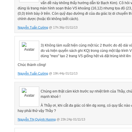
vấn đề này không thấy hướng dẫn từ Bạch Kim). Cô hỏi về
đúng là trang màn hình soạn thảo VS khoảng (16,12) nhưng tọa độ (23,
(0,0) trình bày ở trên. Còn quỹ đạo đường đi của đa giác bị di chuyển thì
chỉnh được (hoặc tôi không biết cách).
Nguyễn Tuấn Cường
@ 17h:36p 01/11/13
3) Không làm xuất hiện cùng một lúc 2 thước đo độ dài v
đo và hiện quyển sách ghi KQ) trong cùng một lập trình 
dùng "mẹo" tạo 2 trang VS giống hệt và đặt trùng khít lên
Chúc thành công!
Nguyễn Tuấn Cường
@ 19h:44p 01/11/13
Chúng em thật cảm kích trước sự nhiệt tình của Thầy, chú
mạnh khoẻ !
À Thầy ơi, khi cắt đa giác có tên dg xong, có quy tắc nào
hay phải thử vậy Thầy ?
Nguyễn Thị Quỳnh Hương
@ 23h:24p 01/11/13