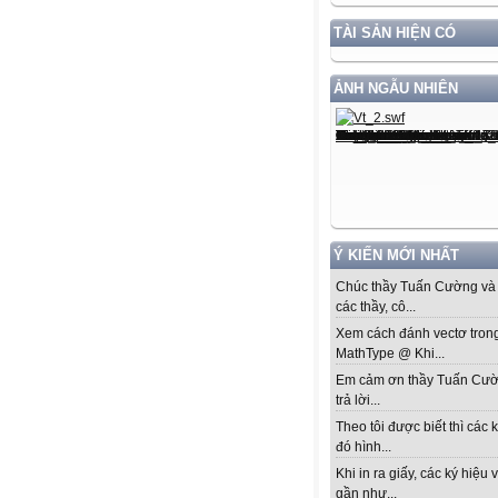
TÀI SẢN HIỆN CÓ
ẢNH NGẪU NHIÊN
Ý KIẾN MỚI NHẤT
Chúc thầy Tuấn Cường và 
các thầy, cô...
Xem cách đánh vectơ tron
MathType @ Khi...
Em cảm ơn thầy Tuấn Cư
trả lời...
Theo tôi được biết thì các k
đó hình...
Khi in ra giấy, các ký hiệu 
gần như...