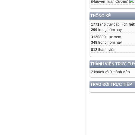
(Nguyễn Tuấn Cường)
THỐNG KÊ
1771746
truy cập (
chi tiết
299
trong hôm nay
3120800
lượt xem
348
trong hôm nay
812
thành viên
THÀNH VIÊN TRỰC TU
2 khách và 0 thành viên
TRAO ĐỔI TRỰC TIẾP