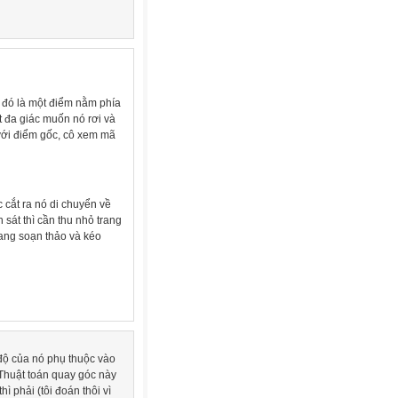
0) đó là một điểm nằm phía
ột đa giác muốn nó rơi và
 với điểm gốc, cô xem mã
 cắt ra nó di chuyển về
 sát thì cần thu nhỏ trang
rang soạn thảo và kéo
a độ của nó phụ thuộc vào
 Thuật toán quay góc này
ì phải (tôi đoán thôi vì