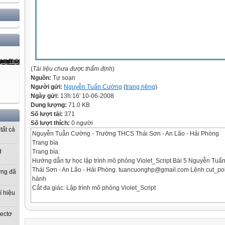
(
Tài liệu chưa được thẩm định
)
Nguồn:
Tự soạn
Người gửi:
Nguyễn Tuấn Cường
(
trang riêng
)
Ngày gửi:
13h:16' 10-06-2008
Dung lượng:
71.0 KB
Số lượt tải:
371
Số lượt thích:
0 người
tất cả
Nguyễn Tuẫn Cường - Trường THCS Thái Sơn - An Lão - Hải Phòng
Trang bìa
g
Trang bìa:
Hướng dẫn tự học lập trình mô phỏng Violet_Script Bài 5 Nguyễn T
Thái Sơn - An Lão - Hải Phòng. tuancuonghp@gmail.com Lệnh cut_pol
ờng đã
hành
Cắt đa giác: Lập trình mô phỏng Violet_Script
í hiệu
vectơ