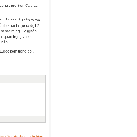
công thức: (tên đa giác
au lần cắt đầu tiên ta tạo
t thứ hai ta tạo ra dg12
a ta tạo ra dg112 (ghép
ất quan trọng vì nếu
i báo.
DE.doc kèm trong gói.
ều file
. Hệ thống
chỉ hiển