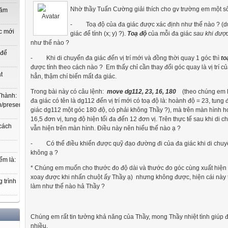
Nhờ thầy Tuấn Cường giải thích cho gv trường em một số
năm
-
Toạ độ của đa giác được xác định như thế nào ? (dự
c mới
giác để tính (x; y) ?).
Toạ độ
của mỗi đa giác
sau khi được
như thế nào ?
 để
-
Khi di chuyển đa giác đến vị trí mới và đồng thời quay 1 góc thì
to
được tính theo cách nào ? Em thấy chỉ cần thay đổi góc quay là vị trí c
t
hẳn, thậm chí biến mất đa giác.
Trong bài này có câu lệnh:
move dg112, 23, 16, 180
(theo chúng em hi
Thành:
đa giác có tên là dg112 đến vị trí mới có toạ độ là: hoành độ = 23, tung
.vn/present/show/entry_id/10207719/cm_id/3030368#3030368,
giác dg112 một góc 180 độ, có phải không Thầy ?), mà trên màn hình ho
16,5 đơn vị, tung độ hiện tối đa đến 12 đơn vị. Trên thực tế sau khi di 
 cách
vẫn hiện trên màn hình. Điều này nên hiểu thế nào ạ ?
-
Có thể điều khiển được quỹ đạo đường đi của đa giác khi di chuy
không ạ ?
ểm là:
* Chúng em muốn cho thước đo độ dài và thước đo góc cùng xuất hiện t
xoay được khi nhấn chuột ấy Thầy ạ) nhưng không được, hiện cái này th
 trình
làm như thế nào hả Thầy ?
Chúng em rất tin tưởng khả năng của Thầy, mong Thầy nhiệt tình giúp
nhiều.