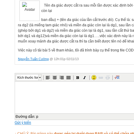
Tên đa giác được cắt ra sau mỗi lần được xác định bởi 
còn lại
ban đầu) + (tên đa giác của lần cắt trước đó). Cụ thể là: s
ra dg2 (là miếng tam giác nhỏ) và miền đa giác còn lại là dg1, sau lần cắ
(ghép bởi dg1 và dg2) và miền đa giác còn lại là dg1, sau lần cắt thứ b
bởi dg1 và dg12)và miền đa giác còn lại là dg1…..việc xác định này là r
muốn xoay mảnh đa giác được cắt ra thì ta cần biết được tên nó để kha
Việc này cô tải bài 5 về tham khảo, tôi đã trình bày cụ thể trong file CO
Nguyễn Tuấn Cường
@ 12h:01p 02/11/13
Kích thước font
Đường dẫn
:
p
Gửi ý kiến
↓ CHÚ Ý: Bài giảng này
được nén lại dưới dạng RAR và có thể chứa nhi