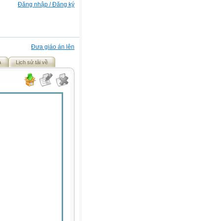
Đăng nhập / Đăng ký
Đưa giáo án lên
ả
Lịch sử tải về