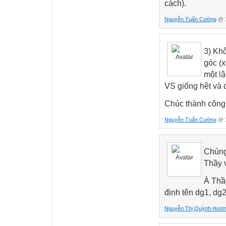
cách).
Nguyễn Tuấn Cường
@ 1
3) Khô
góc (
một lậ
VS giống hệt và đ
Chúc thành công
Nguyễn Tuấn Cường
@ 1
Chúng 
Thầy 
À Thầy
định tên dg1, dg
Nguyễn Thị Quỳnh Hươ