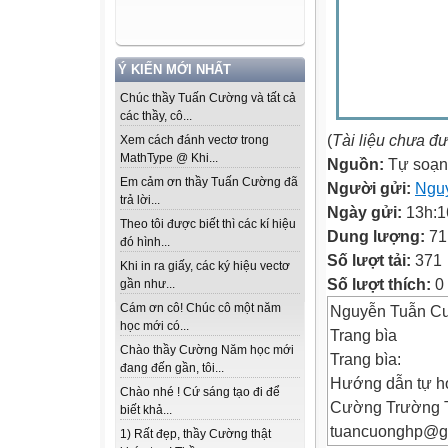
Ý KIẾN MỚI NHẤT
Chúc thầy Tuấn Cường và tất cả
các thầy, cô...
(
Tài liệu chưa đ
Xem cách đánh vectơ trong
MathType @ Khi...
Nguồn:
Tự soạn
Em cảm ơn thầy Tuấn Cường đã
Người gửi:
Ngu
trả lời...
Ngày gửi:
13h:1
Theo tôi được biết thì các kí hiệu
Dung lượng:
71
đó hình...
Số lượt tải:
371
Khi in ra giấy, các ký hiệu vectơ
Số lượt thích:
0
gần như...
Cám ơn cô! Chúc cô một năm
Nguyễn Tuẫn Cư
học mới có...
Trang bìa
Chào thầy Cường Năm học mới
Trang bìa:
đang đến gần, tôi...
Hướng dẫn tự họ
Chào nhé ! Cứ sáng tạo đi để
Cường Trường T
biết khả...
tuancuonghp@gm
1) Rất đẹp, thầy Cường thật