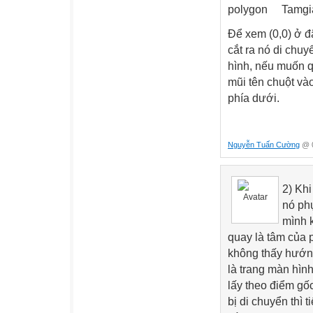
polygon
Tamgi
Để xem (0,0) ở đ
cắt ra nó di chuy
hình, nếu muốn q
mũi tên chuột và
phía dưới.
Nguyễn Tuấn Cường
@ 0
2) Khi
nó phụ
mình 
quay là tâm của p
không thấy hướng
là trang màn hìn
lấy theo điểm gốc
bị di chuyển thì 