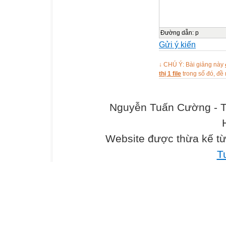
Đường dẫn
:
p
Gửi ý kiến
↓ CHÚ Ý: Bài giảng này
thị 1 file
trong số đó, đ
Nguyễn Tuấn Cường - T
Website được thừa kế t
T