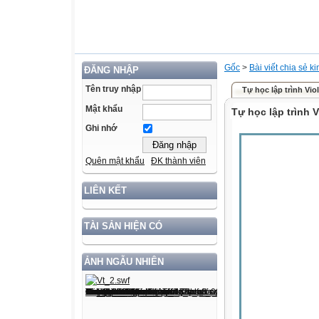
Gốc
>
Bài viết chia sẻ k
ĐĂNG NHẬP
Tên truy nhập
Tự học lập trình Vio
Mật khẩu
Tự học lập trình V
Ghi nhớ
Quên mật khẩu
ĐK thành viên
LIÊN KẾT
TÀI SẢN HIỆN CÓ
ẢNH NGẪU NHIÊN