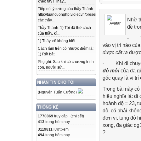
khéo tay ! Thầy...
Cắt đa giác: Lập
Tiếp nối ý tưởng của thầy Thành:
http://tuancuonghp.violet.vn/present/show/entry_id/10207
Nhờ t
các thầy...
đề tro
Thầy Thành: 1) Tôi đã thử cách
của thầy, kí...
-
1) Thầy, cô không biết...
vào vị trí nào của
Cách làm trên có nhược điểm là:
được cắt ra
được 
1) Rất bất...
Phụ ghi: Sau khi có chương trình
-
Khi di chuyể
con, người sử...
độ mới
của đa gi
góc quay là vị tr
NHẮN TIN CHO TÔI
Trong bài này có
(Nguyễn Tuấn Cường)
hiểu nghĩa là: di
hoành độ = 23, t
THỐNG KÊ
độ, có phải khôn
1770869
truy cập (
chi tiết
)
đơn vị, tung độ h
413
trong hôm nay
xong, đa giác dg
3119811
lượt xem
?
494
trong hôm nay