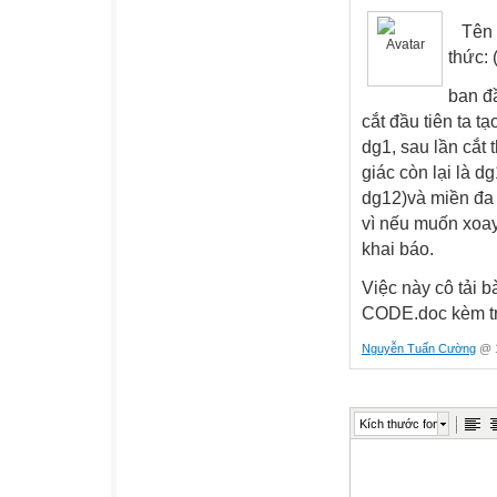
Tên 
thức: 
ban đầ
cắt đầu tiên ta t
dg1, sau lần cắt 
giác còn lại là d
dg12)và miền đa g
vì nếu muốn xoay
khai báo.
Việc này cô tải bà
CODE.doc kèm tr
Nguyễn Tuấn Cường
@ 1
Kích thước font