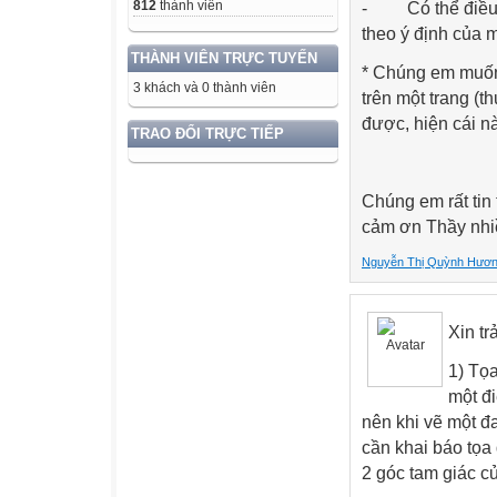
812
thành viên
-
Có thể điều
theo ý định của 
THÀNH VIÊN TRỰC TUYẾN
* Chúng em muốn 
3 khách và 0 thành viên
trên một trang (
được, hiện cái nà
TRAO ĐỔI TRỰC TIẾP
Chúng em rất tin
cảm ơn Thầy nhi
Nguyễn Thị Quỳnh Hươ
Xin tr
1) Tọa
một đi
nên khi vẽ một đa
cần khai báo tọa
2 góc tam giác c