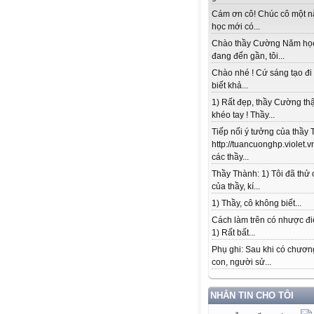
Cám ơn cô! Chúc cô một 
học mới có...
Chào thầy Cường Năm họ
đang đến gần, tôi...
Chào nhé ! Cứ sáng tạo đi
biết khả...
1) Rất đẹp, thầy Cường thậ
khéo tay ! Thầy...
Tiếp nối ý tưởng của thầy 
http://tuancuonghp.violet
các thầy...
Thầy Thành: 1) Tôi đã thử
của thầy, kí...
1) Thầy, cô không biết...
Cách làm trên có nhược đi
1) Rất bất...
Phụ ghi: Sau khi có chương
con, người sử...
NHẮN TIN CHO TÔI