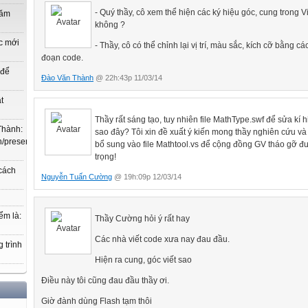
- Quý thầy, cô xem thể hiện các ký hiệu góc, cung trong 
năm
không ?
c mới
- Thầy, cô có thể chỉnh lại vị trí, màu sắc, kích cỡ bằng các
đoạn code.
 để
Đào Văn Thành
@ 22h:43p 11/03/14
t
Thầy rất sáng tạo, tuy nhiên file MathType.swf để sửa kí h
Thành:
sao đây? Tôi xin đề xuất ý kiến mong thầy nghiên cứu và 
.vn/present/show/entry_id/10207719/cm_id/3030368#3030368,
bổ sung vào file Mathtool.vs để cộng đồng GV tháo gỡ đ
trọng!
 cách
Nguyễn Tuấn Cường
@ 19h:09p 12/03/14
ểm là:
Thầy Cường hỏi ý rất hay
Các nhà viết code xưa nay đau đầu.
 trình
Hiện ra cung, góc viết sao
Điều này tôi cũng đau đầu thầy ơi.
Giờ đành dùng Flash tạm thôi