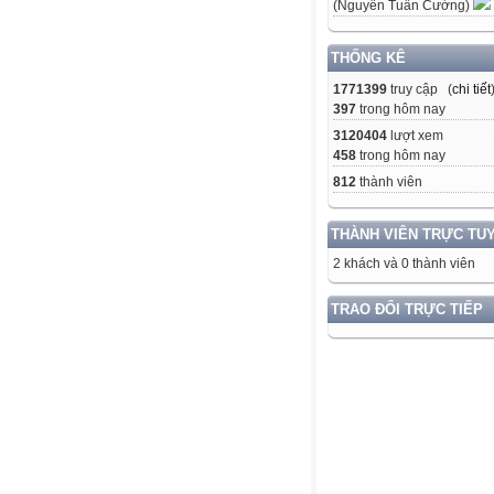
(Nguyễn Tuấn Cường)
THỐNG KÊ
1771399
truy cập (
chi tiết
397
trong hôm nay
3120404
lượt xem
458
trong hôm nay
812
thành viên
THÀNH VIÊN TRỰC TU
2 khách và 0 thành viên
TRAO ĐỔI TRỰC TIẾP