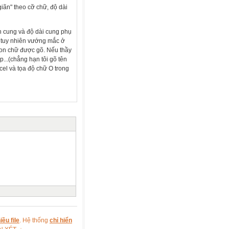
iãn" theo cỡ chữ, độ dài
h cung và độ dài cung phụ
, tuy nhiên vướng mắc ở
con chữ được gõ. Nếu thầy
ếp...(chẳng hạn tôi gõ tên
xcel và tọa độ chữ O trong
ều file
. Hệ thống
chỉ hiển