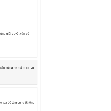
ùng giải quyết vấn đề
ần xác định giá trị xd, yd
báo tọa độ tâm cung (không