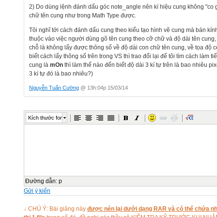
2) Do dùng lệnh đánh dấu góc note_angle nên kí hiệu cung không "co g
chữ tên cung như trong Math Type được.
Tôi nghĩ tới cách đánh dấu cung theo kiểu tạo hình vẽ cung mà bán kín
thuộc vào việc người dùng gõ tên cung theo cỡ chữ và độ dài tên cung
chỗ là không lấy được thông số về độ dài con chữ tên cung, về tọa độ 
biết cách lấy thông số trên trong VS thì trao đổi lại để tôi tìm cách làm ti
cung là
mOn
thì làm thế nào đển biết độ dài 3 kí tự trên là bao nhiêu pi
3 kí tự đó là bao nhiêu?)
Nguyễn Tuấn Cường
@ 13h:04p 15/03/14
Kích thước font
Đường dẫn
:
p
Gửi ý kiến
↓ CHÚ Ý: Bài giảng này
được nén lại dưới dạng RAR và có thể chứa nhi