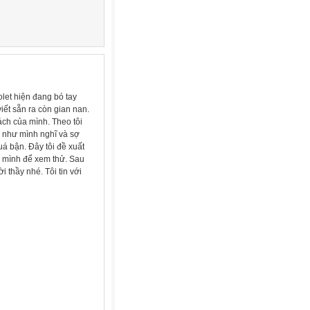
olet hiện đang bó tay
iết sẵn ra còn gian nan.
cách của mình. Theo tôi
ó như mình nghĩ và sợ
uá bận. Đây tôi đề xuất
a mình để xem thử. Sau
 thầy nhé. Tôi tin với