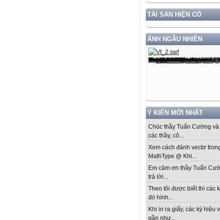
TÀI SẢN HIỆN CÓ
ẢNH NGẪU NHIÊN
Ý KIẾN MỚI NHẤT
Chúc thầy Tuấn Cường và 
các thầy, cô...
Xem cách đánh vectơ tron
MathType @ Khi...
Em cảm ơn thầy Tuấn Cư
trả lời...
Theo tôi được biết thì các k
đó hình...
Khi in ra giấy, các ký hiệu 
gần như...