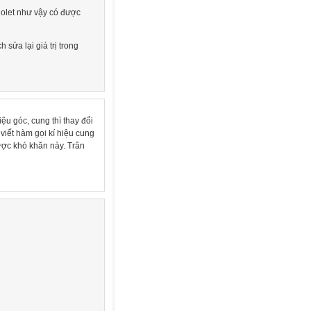
Violet như vậy có được
h sửa lại giá trị trong
iệu góc, cung thì thay đổi
viết hàm gọi kí hiệu cung
ược khó khăn này. Trân