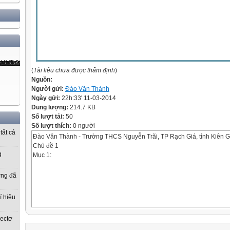
(
Tài liệu chưa được thẩm định
)
Nguồn:
Người gửi:
Đào Văn Thành
Ngày gửi:
22h:33' 11-03-2014
Dung lượng:
214.7 KB
Số lượt tải:
50
Số lượt thích:
0 người
tất cả
Đào Văn Thành - Trường THCS Nguyễn Trãi, TP Rạch Giá, tỉnh Kiên 
Chủ đề 1
g
Mục 1:
ờng đã
í hiệu
vectơ