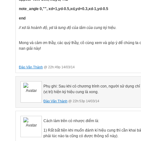
note_angle 0,"", xd+1,yd-0.5,xd,yd+0.3,xd-1,yd-0.5
end
// xd là hoành độ, yd là tung độ của tâm của cung ký hiệu.
Mong và cảm ơn thầy, các quý thầy, cô cùng xem và góp ý để chúng ta c
nan giải này!
Đào Văn Thành
@ 22h:49p 14/03/14
Phụ ghi: Sau khi có chương trình con, người sử dụng chỉ c
(vị trí) hiện ký hiệu cung là xong.
Đào Văn Thành
@ 22h:53p 14/03/14
Cách làm trên có nhược điểm là:
1) Rất bất tiện khi muốn đánh kí hiệu cung thì cần khai 
phải lúc nào ta cũng có được thông số này).