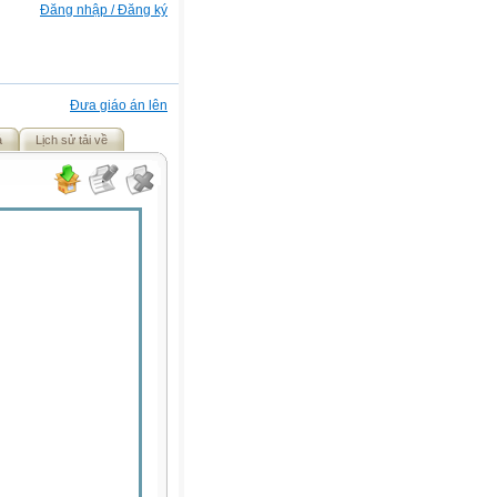
Đăng nhập / Đăng ký
Đưa giáo án lên
ả
Lịch sử tải về