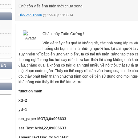
Chứ còn viết lệnh hiện thời chưa xong.
Đào Văn Thành
@ 15h:43p 13/03/14
)
Chào thầy Tuấn Cường !
Vấn đề thầy nêu quả là không dễ, các nhà sáng lập ra Vi
huống chi bọn mình là những người học lại cái người ta v
Tuy nhiên "dĩ bất biến ứng vạn biến", ta có thể tuỳ biến, sáng tạo theo 
thoảng nghĩ trong lúc hơi say (dù chưa làm thử) thì cũng không quá kh
đâu, chẳng qua là không có thời gian nghĩ nhiều về nó thôi, thật sự là q
YẾN
một đoạn code ngắn. Thầy có thể copy rồi dán vào trang soạn code củ
đó, thầy phát triển thành chương trình con để tiện sử dụng cho mọi người
khả năng của thầy thì có thể làm được:
function main
xd=2
yd=1
set_paper MOT,3,0x006633
set_Text Arial,22,0x006633
appear Text Goc, xd,yd,"AB"