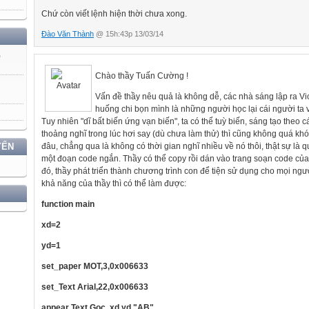
Chứ còn viết lệnh hiện thời chưa xong.
Đào Văn Thành
@ 15h:43p 13/03/14
)
Chào thầy Tuấn Cường !
Vấn đề thầy nêu quả là không dễ, các nhà sáng lập ra Vi
huống chi bọn mình là những người học lại cái người ta v
Tuy nhiên "dĩ bất biến ứng vạn biến", ta có thể tuỳ biến, sáng tạo theo 
thoảng nghĩ trong lúc hơi say (dù chưa làm thử) thì cũng không quá kh
đâu, chẳng qua là không có thời gian nghĩ nhiều về nó thôi, thật sự là q
YẾN
một đoạn code ngắn. Thầy có thể copy rồi dán vào trang soạn code củ
đó, thầy phát triển thành chương trình con để tiện sử dụng cho mọi người
khả năng của thầy thì có thể làm được:
function main
xd=2
yd=1
set_paper MOT,3,0x006633
set_Text Arial,22,0x006633
appear Text Goc, xd,yd,"AB"