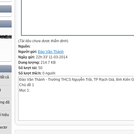
(
Tài liệu chưa được thẩm định
)
Nguồn:
Người gửi:
Đào Văn Thành
Ngày gửi:
22h:33' 11-03-2014
Dung lượng:
214.7 KB
Số lượt tải:
50
Số lượt thích:
0 người
tất cả
Đào Văn Thành - Trường THCS Nguyễn Trãi, TP Rạch Giá, tỉnh Kiên 
Chủ đề 1
g
Mục 1:
ờng đã
í hiệu
vectơ