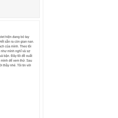
olet hiện đang bó tay
iết sẵn ra còn gian nan.
cách của mình. Theo tôi
ó như mình nghĩ và sợ
uá bận. Đây tôi đề xuất
a mình để xem thử. Sau
 thầy nhé. Tôi tin với