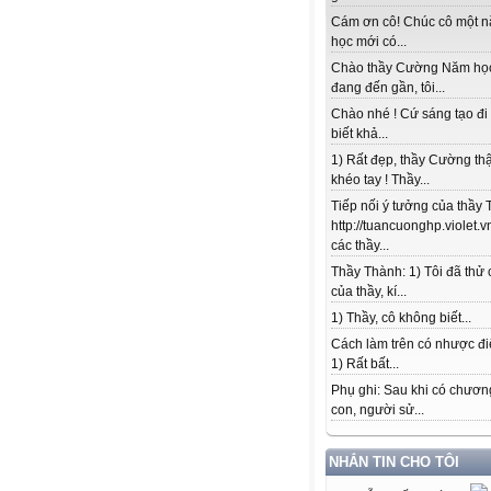
Cám ơn cô! Chúc cô một 
học mới có...
Chào thầy Cường Năm họ
đang đến gần, tôi...
Chào nhé ! Cứ sáng tạo đi
biết khả...
1) Rất đẹp, thầy Cường thậ
khéo tay ! Thầy...
Tiếp nối ý tưởng của thầy 
http://tuancuonghp.violet
các thầy...
Thầy Thành: 1) Tôi đã thử
của thầy, kí...
1) Thầy, cô không biết...
Cách làm trên có nhược đi
1) Rất bất...
Phụ ghi: Sau khi có chương
con, người sử...
NHẮN TIN CHO TÔI