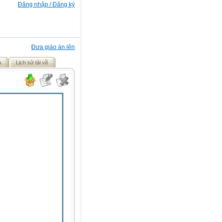
Đăng nhập / Đăng ký
Đưa giáo án lên
ả
Lịch sử tải về