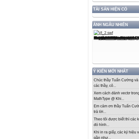
TÀI SẢN HIỆN CÓ
ẢNH NGẪU NHIÊN
Ý KIẾN MỚI NHẤT
Chúc thầy Tuấn Cường và 
các thầy, cô...
Xem cách đánh vectơ tron
MathType @ Khi...
Em cảm ơn thầy Tuấn Cư
trả lời...
Theo tôi được biết thì các k
đó hình...
Khi in ra giấy, các ký hiệu 
gần như...