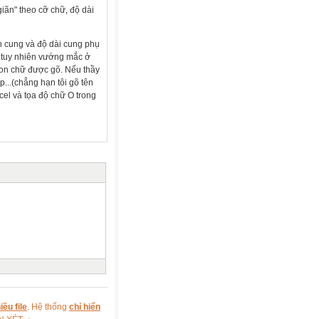
iãn" theo cỡ chữ, độ dài
h cung và độ dài cung phụ
, tuy nhiên vướng mắc ở
con chữ được gõ. Nếu thầy
ếp...(chẳng hạn tôi gõ tên
xcel và tọa độ chữ O trong
ều file
. Hệ thống
chỉ hiển