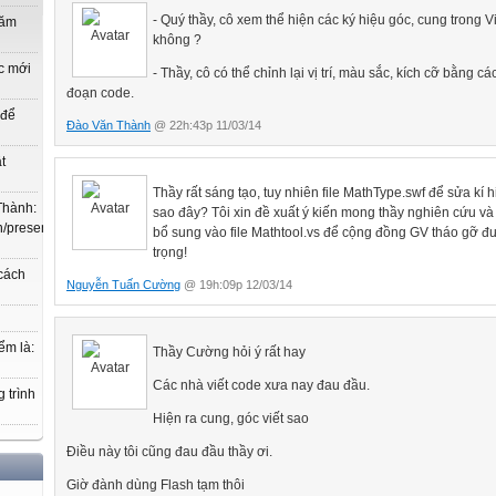
- Quý thầy, cô xem thể hiện các ký hiệu góc, cung trong 
năm
không ?
c mới
- Thầy, cô có thể chỉnh lại vị trí, màu sắc, kích cỡ bằng các
đoạn code.
 để
Đào Văn Thành
@ 22h:43p 11/03/14
t
Thầy rất sáng tạo, tuy nhiên file MathType.swf để sửa kí h
Thành:
sao đây? Tôi xin đề xuất ý kiến mong thầy nghiên cứu và 
.vn/present/show/entry_id/10207719/cm_id/3030368#3030368,
bổ sung vào file Mathtool.vs để cộng đồng GV tháo gỡ đ
trọng!
 cách
Nguyễn Tuấn Cường
@ 19h:09p 12/03/14
ểm là:
Thầy Cường hỏi ý rất hay
Các nhà viết code xưa nay đau đầu.
 trình
Hiện ra cung, góc viết sao
Điều này tôi cũng đau đầu thầy ơi.
Giờ đành dùng Flash tạm thôi