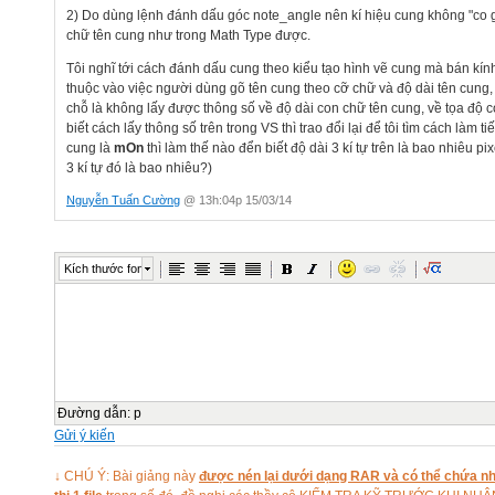
2) Do dùng lệnh đánh dấu góc note_angle nên kí hiệu cung không "co g
chữ tên cung như trong Math Type được.
Tôi nghĩ tới cách đánh dấu cung theo kiểu tạo hình vẽ cung mà bán kín
thuộc vào việc người dùng gõ tên cung theo cỡ chữ và độ dài tên cung
chỗ là không lấy được thông số về độ dài con chữ tên cung, về tọa độ 
biết cách lấy thông số trên trong VS thì trao đổi lại để tôi tìm cách làm ti
cung là
mOn
thì làm thế nào đển biết độ dài 3 kí tự trên là bao nhiêu pi
3 kí tự đó là bao nhiêu?)
Nguyễn Tuấn Cường
@ 13h:04p 15/03/14
Kích thước font
Đường dẫn
:
p
Gửi ý kiến
↓ CHÚ Ý: Bài giảng này
được nén lại dưới dạng RAR và có thể chứa nhi