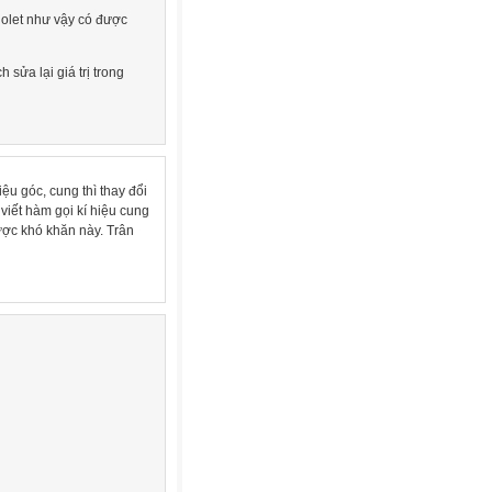
Violet như vậy có được
h sửa lại giá trị trong
iệu góc, cung thì thay đổi
viết hàm gọi kí hiệu cung
ược khó khăn này. Trân