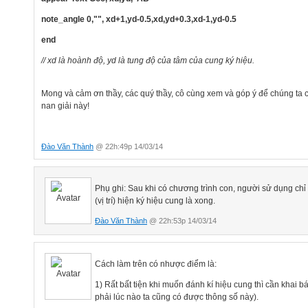
note_angle 0,"", xd+1,yd-0.5,xd,yd+0.3,xd-1,yd-0.5
end
// xd là hoành độ, yd là tung độ của tâm của cung ký hiệu.
Mong và cảm ơn thầy, các quý thầy, cô cùng xem và góp ý để chúng ta c
nan giải này!
Đào Văn Thành
@ 22h:49p 14/03/14
Phụ ghi: Sau khi có chương trình con, người sử dụng chỉ c
(vị trí) hiện ký hiệu cung là xong.
Đào Văn Thành
@ 22h:53p 14/03/14
Cách làm trên có nhược điểm là:
1) Rất bất tiện khi muốn đánh kí hiệu cung thì cần khai 
phải lúc nào ta cũng có được thông số này).