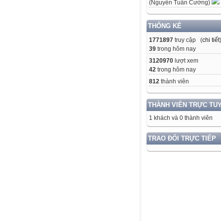
(Nguyễn Tuấn Cường)
THỐNG KÊ
1771897
truy cập (
chi tiết
39
trong hôm nay
3120970
lượt xem
42
trong hôm nay
812
thành viên
THÀNH VIÊN TRỰC TU
1 khách và 0 thành viên
TRAO ĐỔI TRỰC TIẾP