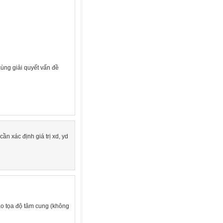
ùng giải quyết vấn đề
ần xác định giá trị xd, yd
báo tọa độ tâm cung (không