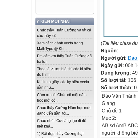
Ý KIẾN MỚI NHẤT
Chúc thầy Tuấn Cường và tất cả
các thầy, cô...
(
Tài liệu chưa đ
Xem cách đánh vectơ trong
MathType @ Khi...
Nguồn:
Em cảm ơn thầy Tuấn Cường đã
Người gửi:
Đào
trả lời...
Ngày gửi:
00h:1
Theo tôi được biết thì các kí hiệu
Dung lượng:
49
đó hình...
Số lượt tải:
106
Khi in ra giấy, các ký hiệu vectơ
Số lượt thích:
0
gần như...
Cám ơn cô! Chúc cô một năm
Đào Văn Thành -
học mới có...
Giang
Chào thầy Cường Năm học mới
Chủ đề 1
đang đến gần, tôi...
Mục 2:
Chào nhé ! Cứ sáng tạo đi để
AB sđ AmB ABC M
biết khả...
người không biế
1) Rất đẹp, thầy Cường thật