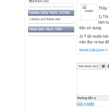
812
thành viên
Thầy 
THÀNH VIÊN TRỰC TUYẾN
1) Tôi
1 khách và 0 thành viên
làm l
tiện sử dụng.
TRAO ĐỔI TRỰC TIẾP
2) Ý tôi muốn hỏi
nào đọc ra tọa đ
Nguyễn Tuấn Cường
@ 1
Kích thước font
Đường dẫn
:
p
Gửi ý kiến