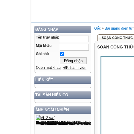
Gốc
>
Bài giảng điện tử
ĐĂNG NHẬP
Tên truy nhập
SOẠN CÔNG THỨC 
Mật khẩu
SOẠN CÔNG THỨ
Ghi nhớ
Quên mật khẩu
ĐK thành viên
LIÊN KẾT
TÀI SẢN HIỆN CÓ
ẢNH NGẪU NHIÊN