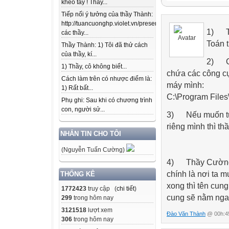
khéo tay ! Thầy...
dạng màu, cỡ ch
Tiếp nối ý tưởng của thầy Thành:
Data của bài này
http://tuancuonghp.violet.vn/present/show/entry_id/10207
(ký hiệu cung),
1)
T
các thầy...
vào công cụ trên 
Toán t
Thầy Thành: 1) Tôi đã thử cách
thấp,... Khi đã v
của thầy, kí...
2)
C
xuống rồi làm th
1) Thầy, cô không biết...
chứa các công cụ
BẠN HÃY THỬ
Cách làm trên có nhược điểm là:
máy mình:
1) Rất bất...
C:\Program Files
Phụ ghi: Sau khi có chương trình
con, người sử...
3)
Nếu muốn tự
riêng mình thì t
NHẮN TIN CHO TÔI
(Nguyễn Tuấn Cường)
4)
Thầy Cường 
chính là nơi ta m
THỐNG KÊ
xong thì tên cung
1772423
truy cập (
chi tiết
)
cung sẽ nằm ngay
299
trong hôm nay
3121518
lượt xem
Đào Văn Thành
@ 00h:45
306
trong hôm nay