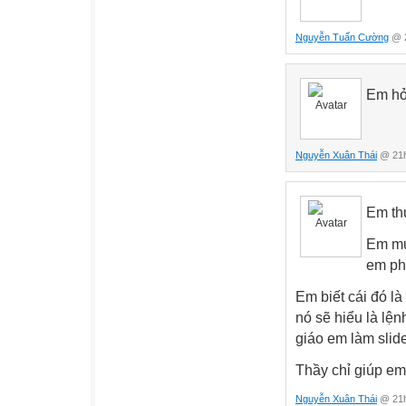
Nguyễn Tuấn Cường
@ 2
Em h
Nguyễn Xuân Thái
@ 21h
Em th
Em mu
em ph
Em biết cái đó l
nó sẽ hiểu là lệ
giáo em làm slide
Thầy chỉ giúp em
Nguyễn Xuân Thái
@ 21h