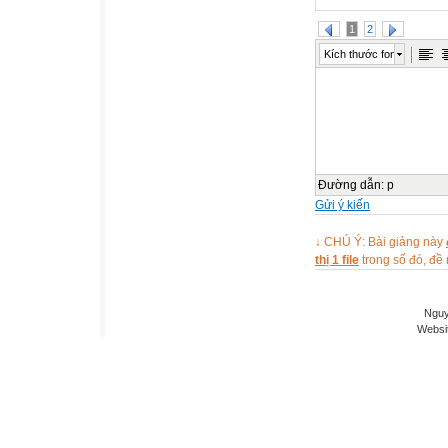
1
2
Kích thước font
Đường dẫn
:
p
Gửi ý kiến
↓ CHÚ Ý: Bài giảng này
thị 1 file
trong số đó, đ
Nguy
Websi