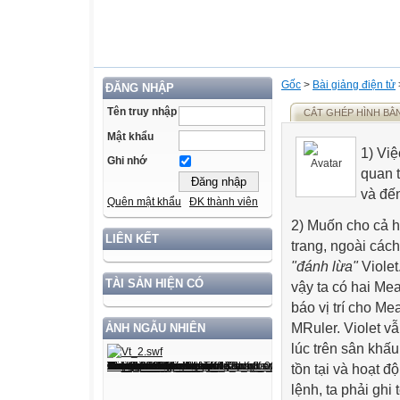
Gốc
>
Bài giảng điện tử
ĐĂNG NHẬP
Tên truy nhập
CẮT GHÉP HÌNH BẰ
Mật khẩu
1) Việ
Ghi nhớ
quan t
và đến
Quên mật khẩu
ĐK thành viên
2) Muốn cho cả h
LIÊN KẾT
trang, ngoài các
"đánh lừa"
Violet
TÀI SẢN HIỆN CÓ
vậy ta có hai Me
báo vị trí cho Me
MRuler. Violet v
ẢNH NGẪU NHIÊN
lúc trên sân khấu
tồn tại và hoạt đ
lệnh, ta phải ghi