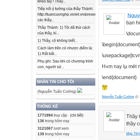
khéo tay ! Thầy...
Tiếp nối ý tưởng của thầy Thành:
http://tuancuonghp.violet.vn/present/show/entry_id/10207
Nguy
các thầy...
bạn h
Thầy Thành: 1) Tôi đã thử cách
\docum
của thầy, kí...
1) Thầy, cô không biết...
\begin{document
Cách làm trên có nhược điểm là:
1) Rất bất...
\usepackage[tcvn
Phụ ghi: Sau khi có chương trình
H«m nay lµ mét n
con, người sử...
\end{document}
NHẮN TIN CHO TÔI
(Nguyễn Tuấn Cường)
Nguyễn Tuấn Cường
@ 1
THỐNG KÊ
1771994
truy cập (
chi tiết
)
Thầy 
136
trong hôm nay
thầy 
3121067
lượt xem
Mạc Thị 
139
trong hôm nay