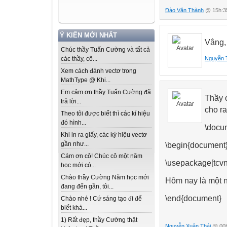
Đào Văn Thành
@ 15h:35
Ý KIẾN MỚI NHẤT
Vâng,
Chúc thầy Tuấn Cường và tất cả
Nguyễn 
các thầy, cô...
Xem cách đánh vectơ trong
MathType @ Khi...
Em cảm ơn thầy Tuấn Cường đã
Thầy 
trả lời...
cho ra
Theo tôi được biết thì các kí hiệu
đó hình...
\docum
Khi in ra giấy, các ký hiệu vectơ
gần như...
\begin{document
Cám ơn cô! Chúc cô một năm
\usepackage[tcvn
học mới có...
Chào thầy Cường Năm học mới
Hôm nay là một n
đang đến gần, tôi...
\end{document}
Chào nhé ! Cứ sáng tạo đi để
biết khả...
1) Rất đẹp, thầy Cường thật
Nguyễn Xuân Thái
@ 00h