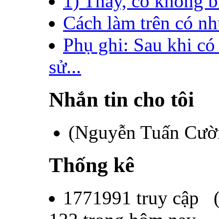
1) Thầy, cô không bi
Cách làm trên có như
Phụ ghi: Sau khi có
sử...
Nhắn tin cho tôi
(Nguyễn Tuấn Cư
Thống kê
1771991
truy cập 