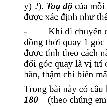
y) ?).
Toạ độ
của mỗi 
được xác định như thế
-
Khi di chuyển đ
đồng thời quay 1 góc
được tính theo cách n
đổi góc quay là vị trí
hẳn, thậm chí biến mấ
Trong bài này có câu
180
(theo chúng em h