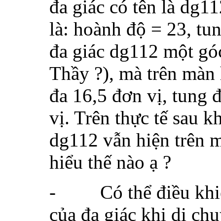
đa giác có tên là dg11
là: hoành độ = 23, tu
đa giác dg112 một gó
Thầy ?), mà trên màn 
đa 16,5 đơn vị, tung 
vị. Trên thực tế sau k
dg112 vẫn hiện trên 
hiểu thế nào ạ ?
-
Có thể điều kh
của đa giác khi di ch