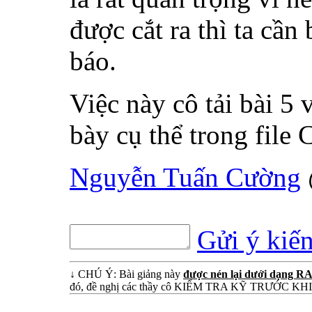
được cắt ra thì ta cần
báo.
Việc này cô tải bài 5 
bày cụ thể trong file
Nguyễn Tuấn Cường
Gửi ý kiế
↓ CHÚ Ý: Bài giảng này
được nén lại dưới dạng RAR
đó, đề nghị các thầy cô KIỂM TRA KỸ TRƯỚC K