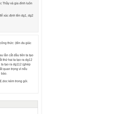
c Thầy và gia đình luôn
 để xác định tên dg1, dg2
công thức: (tên đa giác
au lần cắt đầu tiên ta tạo
t thứ hai ta tạo ra dg12
a ta tạo ra dg112 (ghép
ất quan trọng vì nếu
i báo.
DE.doc kèm trong gói.