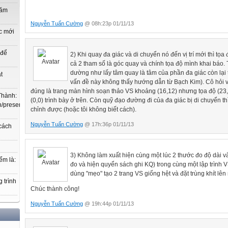
năm
Nguyễn Tuấn Cường
@ 08h:23p 01/11/13
c mới
 để
2) Khi quay đa giác và di chuyển nó đến vị trí mới thì tọ
cả 2 tham số là góc quay và chính tọa độ mình khai báo.
dường như lấy tâm quay là tâm của phần đa giác còn lại th
t
vấn đề này không thấy hướng dẫn từ Bạch Kim). Cô hỏi về
đúng là trang màn hình soạn thảo VS khoảng (16,12) nhưng tọa độ (23,
Thành:
(0,0) trình bày ở trên. Còn quỹ đạo đường đi của đa giác bị di chuyển thì
.vn/present/show/entry_id/10207719/cm_id/3030368#3030368,
chỉnh được (hoặc tôi không biết cách).
Nguyễn Tuấn Cường
@ 17h:36p 01/11/13
 cách
3) Không làm xuất hiện cùng một lúc 2 thước đo độ dài v
ểm là:
đo và hiện quyển sách ghi KQ) trong cùng một lập trình 
dùng "mẹo" tạo 2 trang VS giống hệt và đặt trùng khít lên
 trình
Chúc thành công!
Nguyễn Tuấn Cường
@ 19h:44p 01/11/13