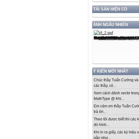
TÀI SẢN HIỆN CÓ
ẢNH NGẪU NHIÊN
Ý KIẾN MỚI NHẤT
Chúc thầy Tuấn Cường và 
các thầy, cô...
Xem cách đánh vectơ tron
MathType @ Khi...
Em cảm ơn thầy Tuấn Cư
trả lời...
Theo tôi được biết thì các k
đó hình...
Khi in ra giấy, các ký hiệu 
gần như...