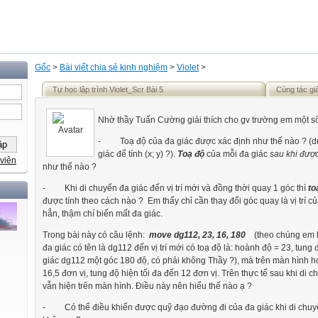
Gốc
>
Bài viết chia sẻ kinh nghiệm
>
Violet
>
Tự học lập trình Violet_Scr Bài 5
Cùng tác gi
Nhờ thầy Tuấn Cường giải thích cho gv trường em một số
-
Toạ độ của đa giác được xác định như thế nào ? (dự
giác để tính (x; y) ?).
Toạ độ
của mỗi đa giác
sau khi được
viên
như thế nào ?
-
Khi di chuyển đa giác đến vị trí mới và đồng thời quay 1 góc thì
to
được tính theo cách nào ? Em thấy chỉ cần thay đổi góc quay là vị trí c
hẳn, thậm chí biến mất đa giác.
Trong bài này có câu lệnh:
move dg112, 23, 16, 180
(theo chúng em hi
đa giác có tên là dg112 đến vị trí mới có toạ độ là: hoành độ = 23, tung
giác dg112 một góc 180 độ, có phải không Thầy ?), mà trên màn hình ho
16,5 đơn vị, tung độ hiện tối đa đến 12 đơn vị. Trên thực tế sau khi di 
vẫn hiện trên màn hình. Điều này nên hiểu thế nào ạ ?
-
Có thể điều khiển được quỹ đạo đường đi của đa giác khi di chuy