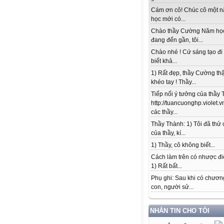
Cám ơn cô! Chúc cô một 
học mới có...
Chào thầy Cường Năm họ
đang đến gần, tôi...
Chào nhé ! Cứ sáng tạo đi
biết khả...
1) Rất đẹp, thầy Cường thậ
khéo tay ! Thầy...
Tiếp nối ý tưởng của thầy 
http://tuancuonghp.violet
các thầy...
Thầy Thành: 1) Tôi đã thử
của thầy, kí...
1) Thầy, cô không biết...
Cách làm trên có nhược đi
1) Rất bất...
Phụ ghi: Sau khi có chương
con, người sử...
NHẮN TIN CHO TÔI