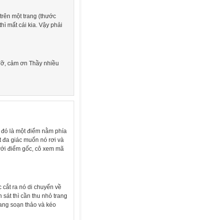
rên một trang (thước
ì mất cái kia. Vậy phải
 đỡ, cảm ơn Thầy nhiều
0) đó là một điểm nằm phía
ột đa giác muốn nó rơi và
 với điểm gốc, cô xem mã
 cắt ra nó di chuyển về
 sát thì cần thu nhỏ trang
rang soạn thảo và kéo