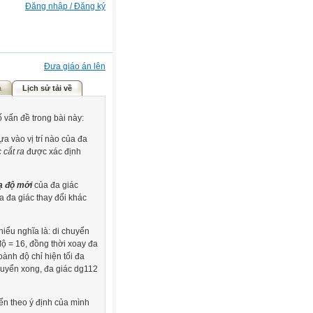
Đăng nhập / Đăng ký
Đưa giáo án lên
ả
Lịch sử tải về
 vấn đề trong bài này:
a vào vị trí nào của đa
 cắt ra
được xác định
ạ độ mới
của đa giác
ủa đa giác thay đổi khác
ểu nghĩa là: di chuyển
 độ = 16, đồng thời xoay đa
ành độ chỉ hiện tối đa
chuyển xong, đa giác dg112
ển theo ý định của mình