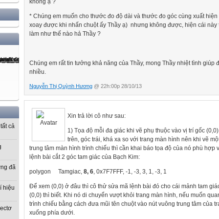
không ạ ?
* Chúng em muốn cho thước đo độ dài và thước đo góc cùng xuất hiện t
xoay được khi nhấn chuột ấy Thầy ạ) nhưng không được, hiện cái này th
làm như thế nào hả Thầy ?
Chúng em rất tin tưởng khả năng của Thầy, mong Thầy nhiệt tình giúp
nhiều.
Nguyễn Thị Quỳnh Hương
@ 22h:00p 28/10/13
Xin trả lời cô như sau:
tất cả
1) Tọa độ mỗi đa giác khi vẽ phụ thuộc vào vị trí gốc (0,
trên, góc trái, khá xa so với trang màn hình nên khi vẽ m
g
trung tâm màn hình trình chiếu thì cần khai báo tọa độ của nó phù hợp
lệnh bài cắt 2 góc tam giác của Bạch Kim:
ờng đã
polygon
Tamgiac,
8, 6
, 0x7F7FFF, -1, -3, 3, 1, -3, 1
Để xem (0,0) ở đâu thì cô thử sửa mã lệnh bài đó cho cái mảnh tam giác
í hiệu
(0,0) thì biết. Khi nó di chuyển vượt khỏi trang màn hình, nếu muốn quan
trình chiếu bằng cách đưa mũi tên chuột vào nút vuông trung tâm của t
vectơ
xuống phía dưới.