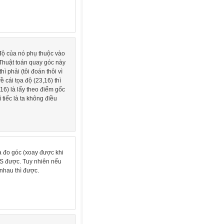
a độ của nó phụ thuộc vào
 Thuật toán quay góc này
ì phải (tôi đoán thôi vì
 cái tọa độ (23,16) thì
16) là lấy theo điểm gốc
 tiếc là ta không điều
à đo góc (xoay được khi
VS được. Tuy nhiên nếu
 nhau thì được.