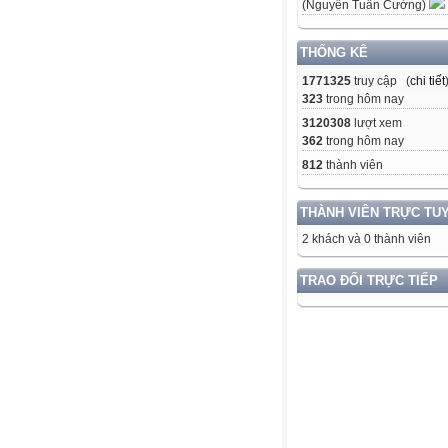
(Nguyễn Tuấn Cường)
THỐNG KÊ
1771325
truy cập (
chi tiết
323
trong hôm nay
3120308
lượt xem
362
trong hôm nay
812
thành viên
THÀNH VIÊN TRỰC TU
2 khách và 0 thành viên
TRAO ĐỔI TRỰC TIẾP