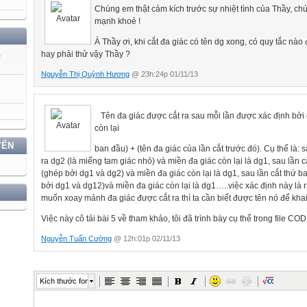
Chúng em thật cảm kích trước sự nhiệt tình của Thầy, chú
mạnh khoẻ !
À Thầy ơi, khi cắt đa giác có tên dg xong, có quy tắc nào
hay phải thử vậy Thầy ?
)
Nguyễn Thị Quỳnh Hương
@ 23h:24p 01/11/13
Tên đa giác được cắt ra sau mỗi lần được xác định bởi 
còn lại
YẾN
ban đầu) + (tên đa giác của lần cắt trước đó). Cụ thể là: s
ra dg2 (là miếng tam giác nhỏ) và miền đa giác còn lại là dg1, sau lần cắ
(ghép bởi dg1 và dg2) và miền đa giác còn lại là dg1, sau lần cắt thứ b
bởi dg1 và dg12)và miền đa giác còn lại là dg1…..việc xác định này là r
muốn xoay mảnh đa giác được cắt ra thì ta cần biết được tên nó để kha
Việc này cô tải bài 5 về tham khảo, tôi đã trình bày cụ thể trong file CO
Nguyễn Tuấn Cường
@ 12h:01p 02/11/13
Kích thước font