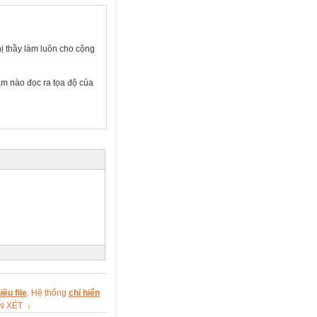
ghị thầy làm luôn cho cộng
hàm nào đọc ra tọa độ của
ều file
. Hệ thống
chỉ hiển
ẬN XÉT ↓