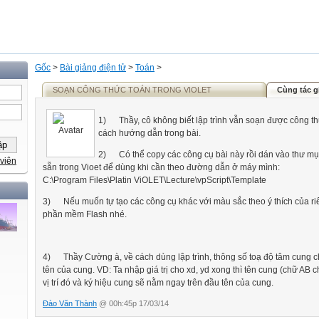
Gốc
>
Bài giảng điện tử
>
Toán
>
SOẠN CÔNG THỨC TOÁN TRONG VIOLET
Cùng tác g
1)
Thầy, cô không biết lập trình vẫn soạn được công th
cách hướng dẫn trong bài.
2)
Có thể copy các công cụ bài này rồi dán vào thư m
viên
sẵn trong Vioet để dùng khi cần theo đường dẫn ở máy mình:
C:\Program Files\Platin ViOLET\Lecture\vpScript\Template
3)
Nếu muốn tự tạo các công cụ khác với màu sắc theo ý thích của riê
phần mềm Flash nhé.
4)
Thầy Cường à, về cách dùng lập trình, thông số toạ độ tâm cung c
tên của cung. VD: Ta nhập giá trị cho xd, yd xong thì tên cung (chữ AB
vị trí đó và ký hiệu cung sẽ nằm ngay trên đầu tên của cung.
Đào Văn Thành
@ 00h:45p 17/03/14