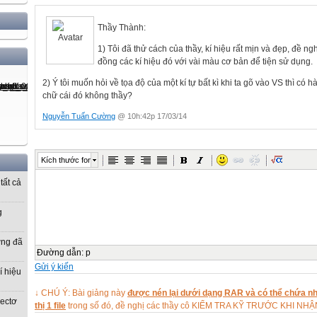
Thầy Thành:
1) Tôi đã thử cách của thầy, kí hiệu rất mịn và đẹp, đề n
đồng các kí hiệu đó với vài màu cơ bản để tiện sử dụng.
2) Ý tôi muốn hỏi về tọa độ của một kí tự bất kì khi ta gõ vào VS thì có 
chữ cái đó không thầy?
Nguyễn Tuấn Cường
@ 10h:42p 17/03/14
Kích thước font
tất cả
g
ờng đã
Đường dẫn
:
p
Gửi ý kiến
í hiệu
↓ CHÚ Ý: Bài giảng này
được nén lại dưới dạng RAR và có thể chứa nhi
vectơ
thị 1 file
trong số đó, đề nghị các thầy cô KIỂM TRA KỸ TRƯỚC KHI NH