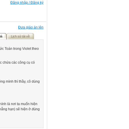
Đăng nhập / Đăng ký
Đưa giáo án lên
iả
Lịch sử tải về
ức Toán trong Violet theo
ục chứa các công cụ có
ng mình thì thầy, cô dùng
hính là nơi ta muốn hiện
 chẳng hạn) sẽ hiện ở đúng