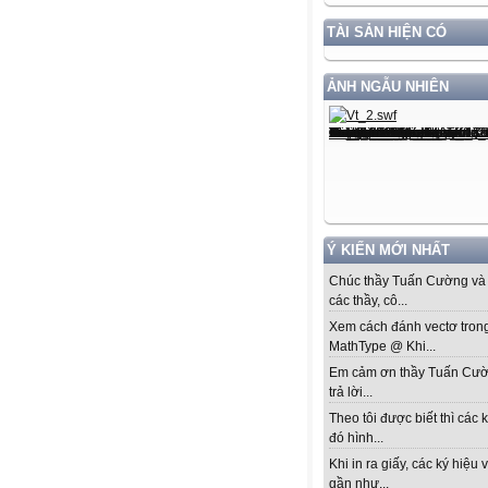
TÀI SẢN HIỆN CÓ
ẢNH NGẪU NHIÊN
Ý KIẾN MỚI NHẤT
Chúc thầy Tuấn Cường và 
các thầy, cô...
Xem cách đánh vectơ tron
MathType @ Khi...
Em cảm ơn thầy Tuấn Cư
trả lời...
Theo tôi được biết thì các k
đó hình...
Khi in ra giấy, các ký hiệu 
gần như...