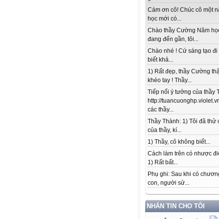
Cám ơn cô! Chúc cô một 
học mới có...
Chào thầy Cường Năm họ
đang đến gần, tôi...
Chào nhé ! Cứ sáng tạo đi
biết khả...
Nguyễn Tuấn
1) Rất đẹp, thầy Cường thậ
khéo tay ! Thầy...
Tiếp nối ý tưởng của thầy 
http://tuancuonghp.violet
các thầy...
Thầy Thành: 1) Tôi đã thử
của thầy, kí...
1) Thầy, cô không biết...
Cách làm trên có nhược đi
1) Rất bất...
Phụ ghi: Sau khi có chương
con, người sử...
NHẮN TIN CHO TÔI