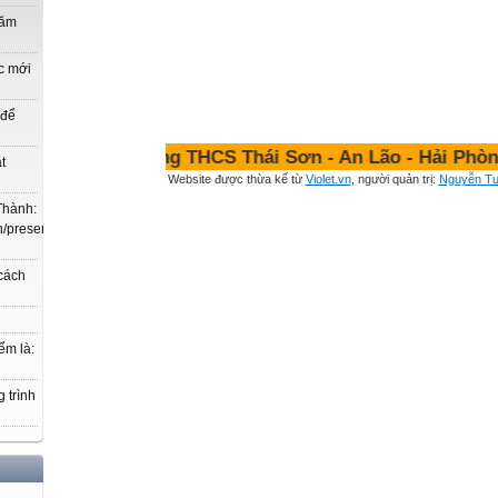
năm
c mới
 để
 Cường - Trường THCS Thái Sơn - An Lão - Hải Phòng
t
Website được thừa kế từ
Violet.vn
, người quản trị:
Nguyễn T
Thành:
.vn/present/show/entry_id/10207719/cm_id/3030368#3030368,
 cách
ểm là:
 trình