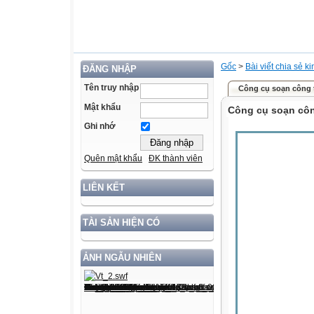
Gốc
>
Bài viết chia sẻ k
ĐĂNG NHẬP
Tên truy nhập
Công cụ soạn công 
Mật khẩu
Công cụ soạn côn
Ghi nhớ
Quên mật khẩu
ĐK thành viên
LIÊN KẾT
TÀI SẢN HIỆN CÓ
ẢNH NGẪU NHIÊN