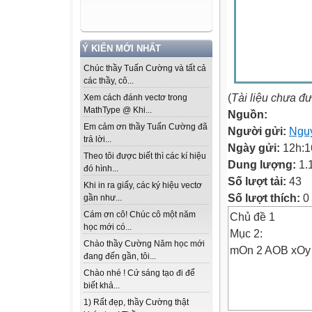
Ý KIẾN MỚI NHẤT
Chúc thầy Tuấn Cường và tất cả
các thầy, cô...
(
Tài liệu chưa đ
Xem cách đánh vectơ trong
MathType @ Khi...
Nguồn:
Em cảm ơn thầy Tuấn Cường đã
Người gửi:
Ngu
trả lời...
Ngày gửi:
12h:1
Theo tôi được biết thì các kí hiệu
Dung lượng:
1.
đó hình...
Số lượt tải:
43
Khi in ra giấy, các ký hiệu vectơ
Số lượt thích:
0
gần như...
Cám ơn cô! Chúc cô một năm
Chủ đề 1
học mới có...
Mục 2:
Chào thầy Cường Năm học mới
mOn 2 AOB xOy
đang đến gần, tôi...
Chào nhé ! Cứ sáng tạo đi để
biết khả...
1) Rất đẹp, thầy Cường thật