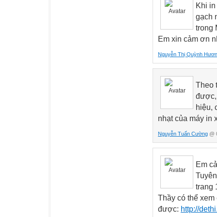
Khi in
gạch n
trong 
Em xin cảm ơn n
Nguyễn Thị Quỳnh Hươ
Theo t
được,
hiệu, 
nhạt của máy in 
Nguyễn Tuấn Cường
@ 0
Em cả
Tuyên 
trang
Thầy có thể xem 
được:
http://det