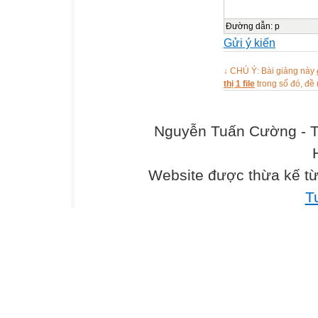
Đường dẫn
:
p
Gửi ý kiến
↓ CHÚ Ý: Bài giảng này
thị 1 file
trong số đó, đ
Nguyễn Tuấn Cường - T
Website được thừa kế t
T