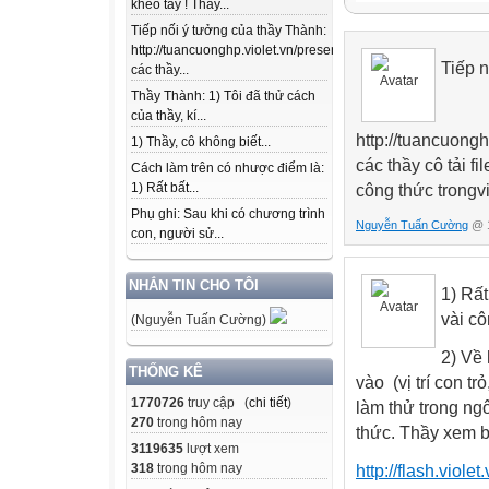
khéo tay ! Thầy...
Tiếp nối ý tưởng của thầy Thành:
http://tuancuonghp.violet.vn/present/show/entry_id/10207
Tiếp 
các thầy...
Thầy Thành: 1) Tôi đã thử cách
của thầy, kí...
http://tuancuong
1) Thầy, cô không biết...
các thầy cô tải f
Cách làm trên có nhược điểm là:
1) Rất bất...
công thức trongvi
Phụ ghi: Sau khi có chương trình
Nguyễn Tuấn Cường
@ 1
con, người sử...
NHẮN TIN CHO TÔI
1) Rất
vài cô
(Nguyễn Tuấn Cường)
2) Về
THỐNG KÊ
vào (vị trí con tr
1770726
truy cập (
chi tiết
)
làm thử trong ng
270
trong hôm nay
thức. Thầy xem b
3119635
lượt xem
318
trong hôm nay
http://flash.viol