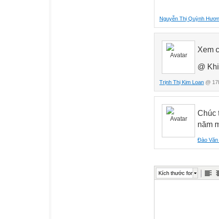
Nguyễn Thị Quỳnh Hươ
Xem c
@ Khi
Trịnh Thị Kim Loan
@ 17h
Chúc 
năm m
Đào Văn
Kích thước font