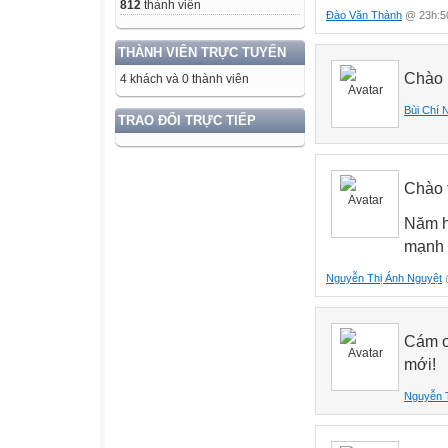
812
thành viên
Đào Văn Thành
@ 23h:50
THÀNH VIÊN TRỰC TUYẾN
Chào n
4 khách và 0 thành viên
Bùi Chí 
TRAO ĐỔI TRỰC TIẾP
Chào 
Năm h
mạnh 
Nguyễn Thị Ánh Nguyệt
@
Cám ơ
mới!
Nguyễn 