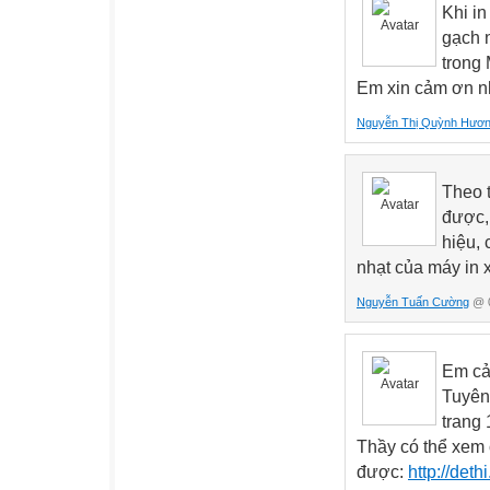
Khi in
gạch n
trong 
Em xin cảm ơn n
Nguyễn Thị Quỳnh Hươ
Theo t
được,
hiệu, 
nhạt của máy in 
Nguyễn Tuấn Cường
@ 0
Em cả
Tuyên 
trang
Thầy có thể xem 
được:
http://det