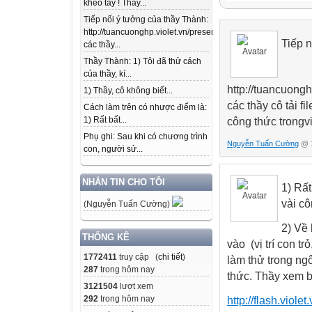
khéo tay ! Thầy...
Tiếp nối ý tưởng của thầy Thành:
http://tuancuonghp.violet.vn/present/show/entry_id/10207
Tiếp 
các thầy...
Thầy Thành: 1) Tôi đã thử cách
của thầy, kí...
http://tuancuong
1) Thầy, cô không biết...
các thầy cô tải f
Cách làm trên có nhược điểm là:
1) Rất bất...
công thức trongvi
Phụ ghi: Sau khi có chương trình
Nguyễn Tuấn Cường
@ 1
con, người sử...
NHẮN TIN CHO TÔI
1) Rất
vài cô
(Nguyễn Tuấn Cường)
2) Về
THỐNG KÊ
vào (vị trí con tr
1772411
truy cập (
chi tiết
)
làm thử trong ng
287
trong hôm nay
thức. Thầy xem b
3121504
lượt xem
292
trong hôm nay
http://flash.viol