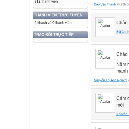
812
thành viên
Đào Văn Thành
@ 23h:50
THÀNH VIÊN TRỰC TUYẾN
Chào n
2 khách và 0 thành viên
Bùi Chí 
TRAO ĐỔI TRỰC TIẾP
Chào 
Năm h
mạnh 
Nguyễn Thị Ánh Nguyệt
@
Cám ơ
mới!
Nguyễn 