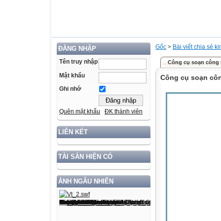
Gốc
>
Bài viết chia sẻ k
ĐĂNG NHẬP
Tên truy nhập
Công cụ soạn công 
Mật khẩu
Công cụ soạn côn
Ghi nhớ
Quên mật khẩu
ĐK thành viên
LIÊN KẾT
TÀI SẢN HIỆN CÓ
ẢNH NGẪU NHIÊN