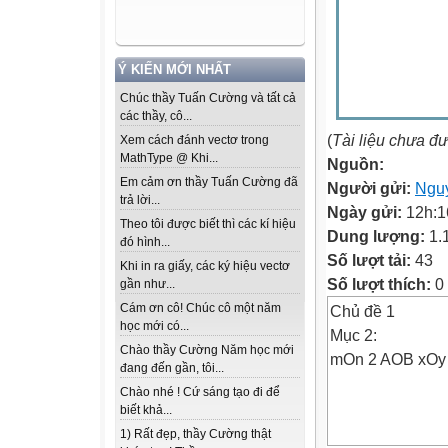
Ý KIẾN MỚI NHẤT
Chúc thầy Tuấn Cường và tất cả
các thầy, cô...
(
Tài liệu chưa đ
Xem cách đánh vectơ trong
MathType @ Khi...
Nguồn:
Em cảm ơn thầy Tuấn Cường đã
Người gửi:
Ngu
trả lời...
Ngày gửi:
12h:1
Theo tôi được biết thì các kí hiệu
Dung lượng:
1.
đó hình...
Số lượt tải:
43
Khi in ra giấy, các ký hiệu vectơ
Số lượt thích:
0
gần như...
Cám ơn cô! Chúc cô một năm
Chủ đề 1
học mới có...
Mục 2:
Chào thầy Cường Năm học mới
mOn 2 AOB xOy
đang đến gần, tôi...
Chào nhé ! Cứ sáng tạo đi để
biết khả...
1) Rất đẹp, thầy Cường thật