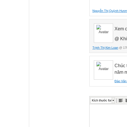
Nguyễn Thị Quỳnh Hươ
Xem c
@ Khi
Trịnh Thị Kim Loan
@ 17h
Chúc 
năm m
Đào Văn
Kích thước font