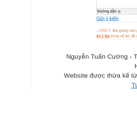
Đường dẫn
:
p
Gửi ý kiến
↓ CHÚ Ý: Bài giảng này
thị 1 file
trong số đó, đ
Nguyễn Tuấn Cường - T
Website được thừa kế t
T