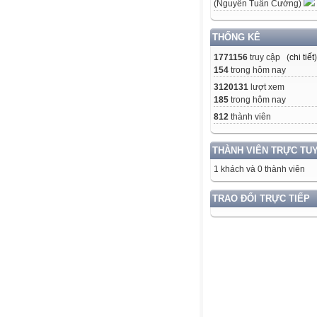
(Nguyễn Tuấn Cường)
THỐNG KÊ
1771156
truy cập (
chi tiết
)
154
trong hôm nay
3120131
lượt xem
185
trong hôm nay
812
thành viên
THÀNH VIÊN TRỰC TU
1 khách và 0 thành viên
TRAO ĐỔI TRỰC TIẾP