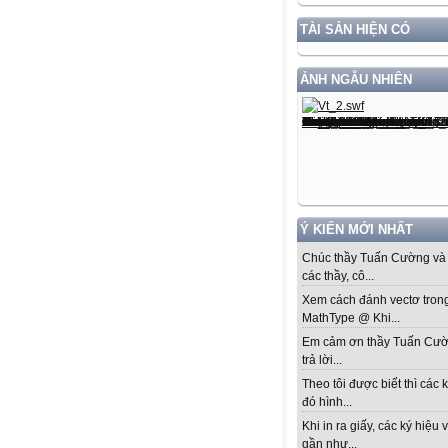
TÀI SẢN HIỆN CÓ
ẢNH NGẪU NHIÊN
Ý KIẾN MỚI NHẤT
Chúc thầy Tuấn Cường và 
các thầy, cô...
Xem cách đánh vectơ tron
MathType @ Khi...
Em cảm ơn thầy Tuấn Cư
trả lời...
Theo tôi được biết thì các k
đó hình...
Khi in ra giấy, các ký hiệu 
gần như...