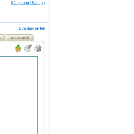
Đăng nhập / Đăng ký
Đưa giáo án lên
ả
Lịch sử tải về