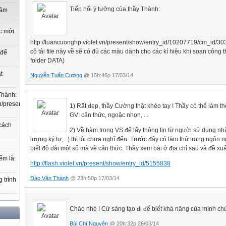
Tiếp nối ý tưởng của thầy Thành:
năm
c mới
http://tuancuonghp.violet.vn/present/show/entry_id/10207719/cm_id/3
cô tải file này về sẽ có đủ các màu dành cho các kí hiệu khi soạn công t
 để
folder DATA)
t
Nguyễn Tuấn Cường
@ 15h:46p 17/03/14
Thành:
.vn/present/show/entry_id/10207719/cm_id/3030368#3030368,
1) Rất đẹp, thầy Cường thật khéo tay ! Thầy có thể làm 
GV: căn thức, ngoặc nhọn, ...
 cách
2) Về hàm trong VS để lấy thông tin từ người sử dụng nhập
lượng ký tự,...) thì tôi chưa nghĩ đến. Trước đây có làm thử trong ngôn
biết độ dài một số mà vẽ căn thức. Thầy xem bài ở địa chỉ sau và đề xu
ểm là:
http://flash.violet.vn/present/show/entry_id/5155838
Đào Văn Thành
@ 23h:50p 17/03/14
 trình
Chào nhé ! Cứ sáng tạo đi để biết khả năng của mình chứ
Bùi Chí Nguyện
@ 20h:32p 26/03/14