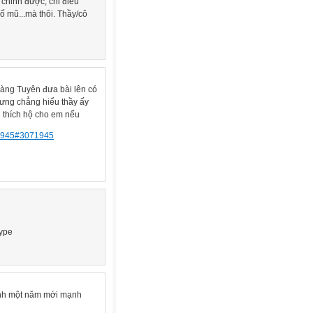
 chỉnh được, chỉ điều
ố mũ...mà thôi. Thầy/cô
oàng Tuyên đưa bài lên có
nhưng chẳng hiểu thầy ấy
i thích hộ cho em nếu
071945#3071945
Type
đình một năm mới mạnh