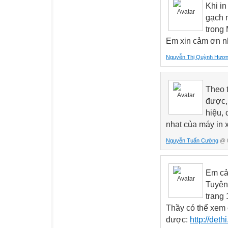
Khi in
gạch n
trong 
Em xin cảm ơn n
Nguyễn Thị Quỳnh Hươ
Theo t
được,
hiệu, 
nhạt của máy in 
Nguyễn Tuấn Cường
@ 0
Em cả
Tuyên 
trang
Thầy có thể xem 
được:
http://det