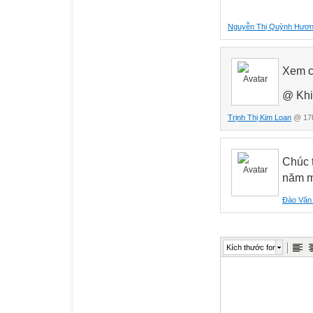
Nguyễn Thị Quỳnh Hươ
Xem c
@ Khi
Trịnh Thị Kim Loan
@ 17h
Chúc 
năm m
Đào Văn
Kích thước font