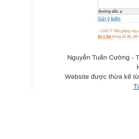
Đường dẫn
:
p
Gửi ý kiến
↓ CHÚ Ý: Bài giảng này
thị 1 file
trong số đó, đ
Nguyễn Tuấn Cường - T
Website được thừa kế t
T