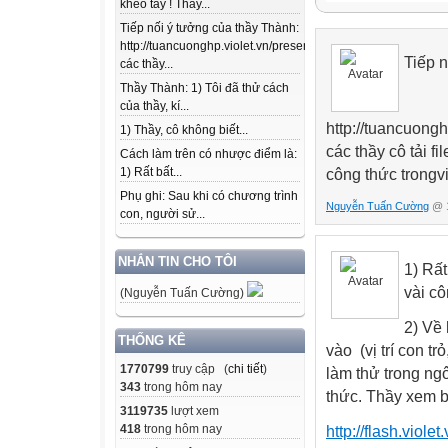
khéo tay ! Thầy...
Tiếp nối ý tưởng của thầy Thành:
http://tuancuonghp.violet.vn/present/show/entry_id/10207
Tiếp 
các thầy...
Thầy Thành: 1) Tôi đã thử cách
của thầy, kí...
http://tuancuong
1) Thầy, cô không biết...
các thầy cô tải f
Cách làm trên có nhược điểm là:
1) Rất bất...
công thức trongvi
Phụ ghi: Sau khi có chương trình
Nguyễn Tuấn Cường
@ 1
con, người sử...
NHẮN TIN CHO TÔI
1) Rất
vài cô
(Nguyễn Tuấn Cường)
2) Về
THỐNG KÊ
vào (vị trí con tr
1770799
truy cập (
chi tiết
)
làm thử trong ng
343
trong hôm nay
thức. Thầy xem b
3119735
lượt xem
418
trong hôm nay
http://flash.viol