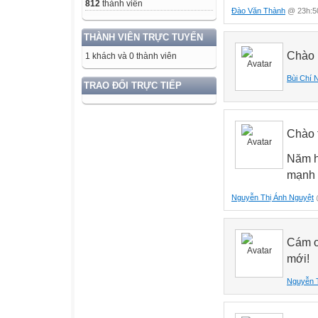
812
thành viên
Đào Văn Thành
@ 23h:50
THÀNH VIÊN TRỰC TUYẾN
Chào n
1 khách và 0 thành viên
Bùi Chí 
TRAO ĐỔI TRỰC TIẾP
Chào 
Năm h
mạnh 
Nguyễn Thị Ánh Nguyệt
@
Cám ơ
mới!
Nguyễn 