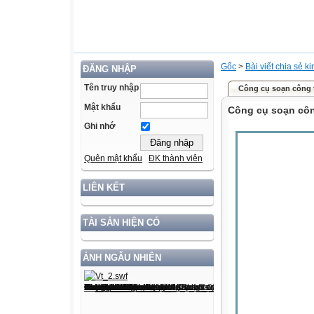
Gốc
>
Bài viết chia sẻ k
ĐĂNG NHẬP
Tên truy nhập
Công cụ soạn công 
Mật khẩu
Công cụ soạn côn
Ghi nhớ
Quên mật khẩu
ĐK thành viên
LIÊN KẾT
TÀI SẢN HIỆN CÓ
ẢNH NGẪU NHIÊN