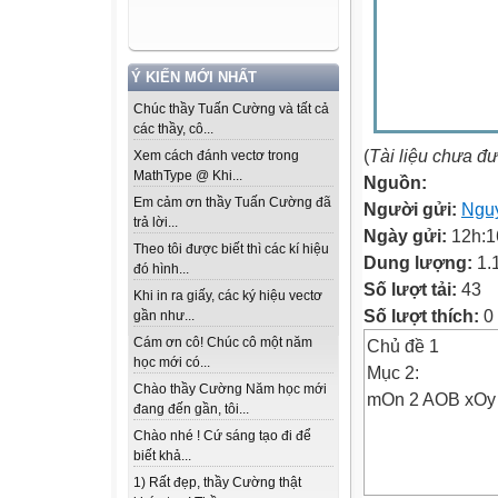
Ý KIẾN MỚI NHẤT
Chúc thầy Tuấn Cường và tất cả
các thầy, cô...
(
Tài liệu chưa đ
Xem cách đánh vectơ trong
MathType @ Khi...
Nguồn:
Em cảm ơn thầy Tuấn Cường đã
Người gửi:
Ngu
trả lời...
Ngày gửi:
12h:1
Theo tôi được biết thì các kí hiệu
Dung lượng:
1.
đó hình...
Số lượt tải:
43
Khi in ra giấy, các ký hiệu vectơ
Số lượt thích:
0
gần như...
Cám ơn cô! Chúc cô một năm
Chủ đề 1
học mới có...
Mục 2:
Chào thầy Cường Năm học mới
mOn 2 AOB xOy
đang đến gần, tôi...
Chào nhé ! Cứ sáng tạo đi để
biết khả...
1) Rất đẹp, thầy Cường thật