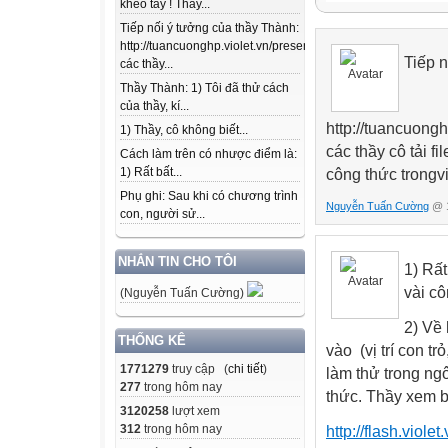
khéo tay ! Thầy...
Tiếp nối ý tưởng của thầy Thành:
http://tuancuonghp.violet.vn/present/show/entry_id/10207
Tiếp 
các thầy...
Thầy Thành: 1) Tôi đã thử cách
của thầy, kí...
http://tuancuong
1) Thầy, cô không biết...
các thầy cô tải f
Cách làm trên có nhược điểm là:
1) Rất bất...
công thức trongvi
Phụ ghi: Sau khi có chương trình
Nguyễn Tuấn Cường
@ 1
con, người sử...
NHẮN TIN CHO TÔI
1) Rất
vài cô
(Nguyễn Tuấn Cường)
2) Về
THỐNG KÊ
vào (vị trí con tr
1771279
truy cập (
chi tiết
)
làm thử trong ng
277
trong hôm nay
thức. Thầy xem b
3120258
lượt xem
312
trong hôm nay
http://flash.viol