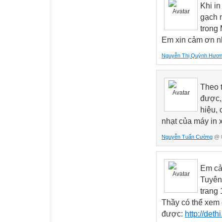
Khi in
gạch n
trong 
Em xin cảm ơn n
Nguyễn Thị Quỳnh Hươ
Theo t
được,
hiệu, 
nhạt của máy in 
Nguyễn Tuấn Cường
@ 0
Em cả
Tuyên 
trang
Thầy có thể xem 
được:
http://det