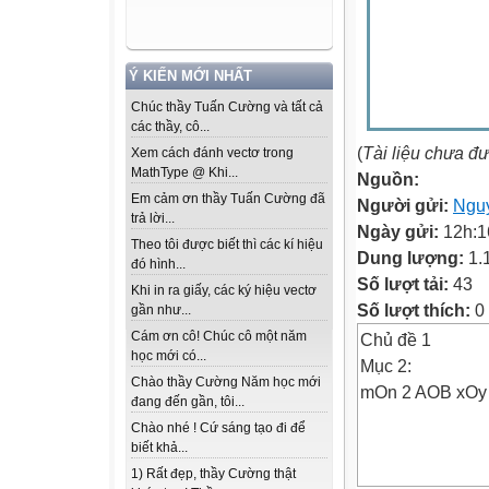
Ý KIẾN MỚI NHẤT
Chúc thầy Tuấn Cường và tất cả
các thầy, cô...
(
Tài liệu chưa đ
Xem cách đánh vectơ trong
MathType @ Khi...
Nguồn:
Em cảm ơn thầy Tuấn Cường đã
Người gửi:
Ngu
trả lời...
Ngày gửi:
12h:1
Theo tôi được biết thì các kí hiệu
Dung lượng:
1.
đó hình...
Số lượt tải:
43
Khi in ra giấy, các ký hiệu vectơ
Số lượt thích:
0
gần như...
Cám ơn cô! Chúc cô một năm
Chủ đề 1
học mới có...
Mục 2:
Chào thầy Cường Năm học mới
mOn 2 AOB xOy
đang đến gần, tôi...
Chào nhé ! Cứ sáng tạo đi để
biết khả...
1) Rất đẹp, thầy Cường thật