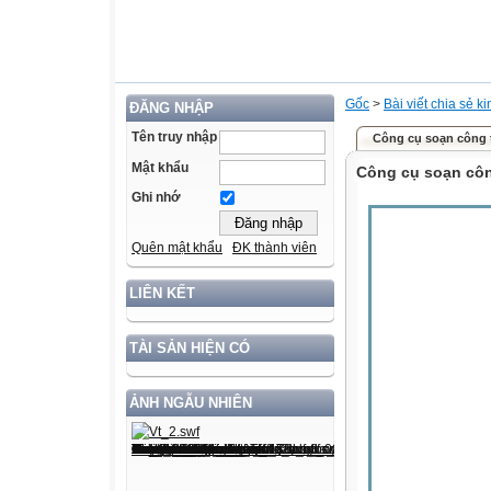
Gốc
>
Bài viết chia sẻ k
ĐĂNG NHẬP
Tên truy nhập
Công cụ soạn công 
Mật khẩu
Công cụ soạn côn
Ghi nhớ
Quên mật khẩu
ĐK thành viên
LIÊN KẾT
TÀI SẢN HIỆN CÓ
ẢNH NGẪU NHIÊN