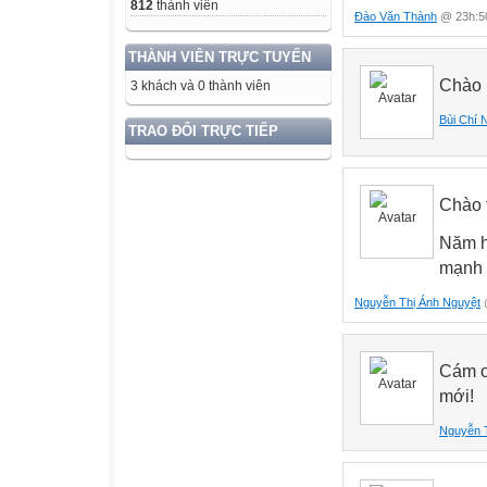
812
thành viên
Đào Văn Thành
@ 23h:50
THÀNH VIÊN TRỰC TUYẾN
Chào n
3 khách và 0 thành viên
Bùi Chí 
TRAO ĐỔI TRỰC TIẾP
Chào 
Năm h
mạnh 
Nguyễn Thị Ánh Nguyệt
@
Cám ơ
mới!
Nguyễn 