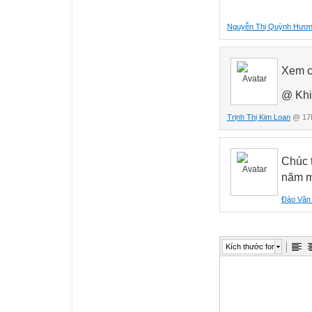
Nguyễn Thị Quỳnh Hươ
Xem c
@ Khi
Trịnh Thị Kim Loan
@ 17h
Chúc 
năm m
Đào Văn
Kích thước font