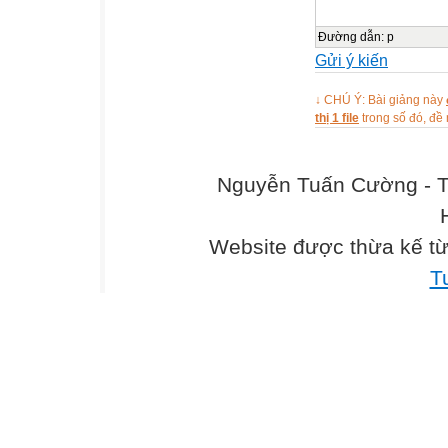
Đường dẫn
:
p
Gửi ý kiến
↓ CHÚ Ý: Bài giảng này
thị 1 file
trong số đó, đ
Nguyễn Tuấn Cường - T
Website được thừa kế t
T