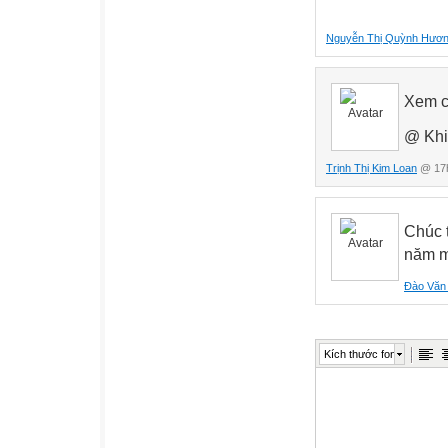
Nguyễn Thị Quỳnh Hươ
Xem c
@ Khi
Trịnh Thị Kim Loan
@ 17h
Chúc 
năm m
Đào Văn
Kích thước font