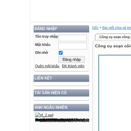
Gốc
>
Bài viết chia sẻ k
ĐĂNG NHẬP
Tên truy nhập
Công cụ soạn công 
Mật khẩu
Công cụ soạn côn
Ghi nhớ
Quên mật khẩu
ĐK thành viên
LIÊN KẾT
TÀI SẢN HIỆN CÓ
ẢNH NGẪU NHIÊN