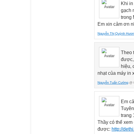
Khi in
gạch n
trong 
Em xin cảm ơn n
Nguyễn Thị Quỳnh Hươ
Theo t
được,
hiệu, 
nhạt của máy in 
Nguyễn Tuấn Cường
@ 0
Em cả
Tuyên 
trang
Thầy có thể xem 
được:
http://det