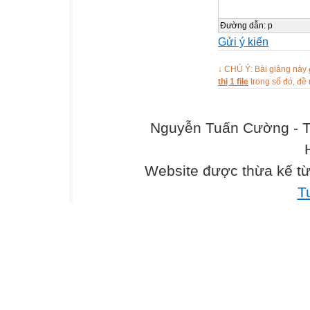
Đường dẫn
:
p
Gửi ý kiến
↓ CHÚ Ý: Bài giảng này
thị 1 file
trong số đó, đ
Nguyễn Tuấn Cường - T
Website được thừa kế t
T