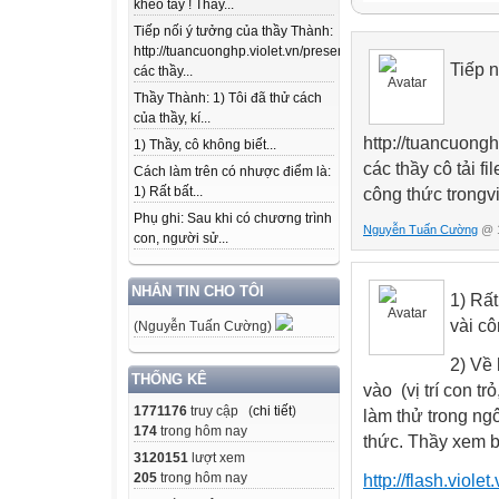
khéo tay ! Thầy...
Tiếp nối ý tưởng của thầy Thành:
http://tuancuonghp.violet.vn/present/show/entry_id/10207
Tiếp 
các thầy...
Thầy Thành: 1) Tôi đã thử cách
của thầy, kí...
http://tuancuong
1) Thầy, cô không biết...
các thầy cô tải f
Cách làm trên có nhược điểm là:
1) Rất bất...
công thức trongvi
Phụ ghi: Sau khi có chương trình
Nguyễn Tuấn Cường
@ 1
con, người sử...
NHẮN TIN CHO TÔI
1) Rất
vài cô
(Nguyễn Tuấn Cường)
2) Về
THỐNG KÊ
vào (vị trí con tr
1771176
truy cập (
chi tiết
)
làm thử trong ng
174
trong hôm nay
thức. Thầy xem b
3120151
lượt xem
205
trong hôm nay
http://flash.viol