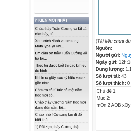
Ý KIẾN MỚI NHẤT
Chúc thầy Tuấn Cường và tất cả
các thầy, cô...
(
Tài liệu chưa đ
Xem cách đánh vectơ trong
MathType @ Khi...
Nguồn:
Em cảm ơn thầy Tuấn Cường đã
Người gửi:
Ngu
trả lời...
Ngày gửi:
12h:1
Theo tôi được biết thì các kí hiệu
Dung lượng:
1.
đó hình...
Số lượt tải:
43
Khi in ra giấy, các ký hiệu vectơ
Số lượt thích:
0
gần như...
Cám ơn cô! Chúc cô một năm
Chủ đề 1
học mới có...
Mục 2:
Chào thầy Cường Năm học mới
mOn 2 AOB xOy
đang đến gần, tôi...
Chào nhé ! Cứ sáng tạo đi để
biết khả...
1) Rất đẹp, thầy Cường thật