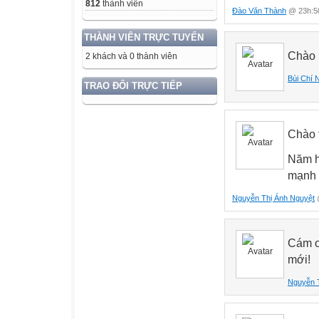
812
thành viên
Đào Văn Thành
@ 23h:50
THÀNH VIÊN TRỰC TUYẾN
Chào n
2 khách và 0 thành viên
Bùi Chí 
TRAO ĐỔI TRỰC TIẾP
Chào 
Năm h
mạnh 
Nguyễn Thị Ánh Nguyệt
@
Cám ơ
mới!
Nguyễn 