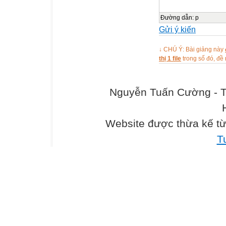
Đường dẫn
:
p
Gửi ý kiến
↓ CHÚ Ý: Bài giảng này
thị 1 file
trong số đó, đ
Nguyễn Tuấn Cường - T
Website được thừa kế t
T