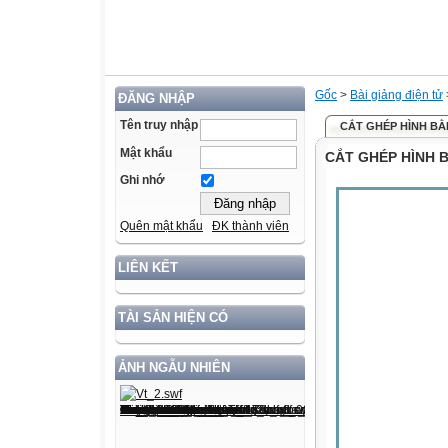
Gốc
>
Bài giảng điện tử
ĐĂNG NHẬP
Tên truy nhập
CẮT GHÉP HÌNH BẰ
Mật khẩu
CẮT GHÉP HÌNH 
Ghi nhớ
Quên mật khẩu
ĐK thành viên
LIÊN KẾT
TÀI SẢN HIỆN CÓ
ẢNH NGẪU NHIÊN