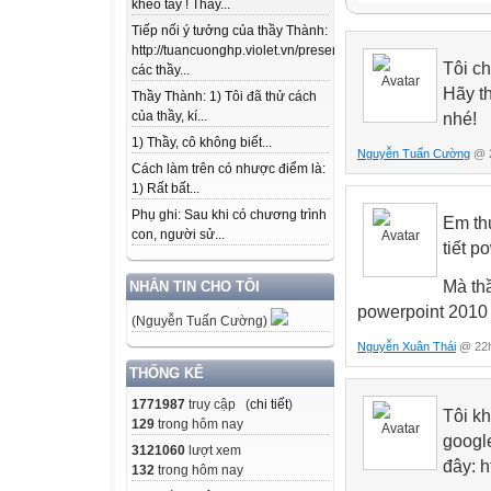
khéo tay ! Thầy...
Violet_Script
Tiếp nối ý tưởng của thầy Thành:
CẮT ĐẾN ĐÂU G
http://tuancuonghp.violet.vn/present/show/entry_id/10207
CẮT XONG RỒI
Tôi c
các thầy...
Hãy t
Thầy Thành: 1) Tôi đã thử cách
của thầy, kí...
nhé!
1) Thầy, cô không biết...
Nguyễn Tuấn Cường
@ 2
Cách làm trên có nhược điểm là:
1) Rất bất...
Phụ ghi: Sau khi có chương trình
Em th
con, người sử...
tiết p
Mà th
NHẮN TIN CHO TÔI
powerpoint 2010
(Nguyễn Tuấn Cường)
Nguyễn Xuân Thái
@ 22h
THỐNG KÊ
1771987
truy cập (
chi tiết
)
Tôi kh
129
trong hôm nay
google
3121060
lượt xem
đây: h
132
trong hôm nay