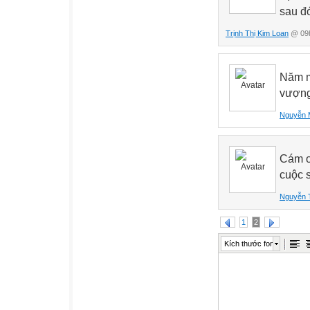
sau đ
Trịnh Thị Kim Loan
@ 09h
Năm m
vượng
Nguyễn 
Cám ơn
cuộc 
Nguyễn 
1
2
Kích thước font