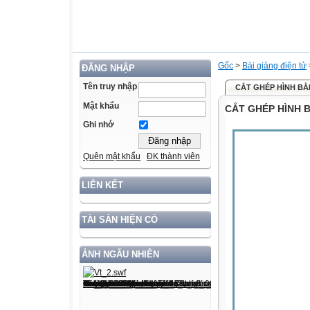
Gốc
>
Bài giảng điện tử
ĐĂNG NHẬP
Tên truy nhập
CẮT GHÉP HÌNH BẰ
Mật khẩu
CẮT GHÉP HÌNH 
Ghi nhớ
Quên mật khẩu
ĐK thành viên
LIÊN KẾT
TÀI SẢN HIỆN CÓ
ẢNH NGẪU NHIÊN