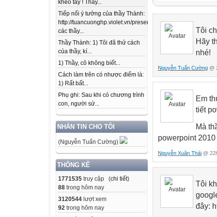
khéo tay ! Thầy...
Violet_Script
Tiếp nối ý tưởng của thầy Thành:
CẮT ĐẾN ĐÂU G
http://tuancuonghp.violet.vn/present/show/entry_id/10207
CẮT XONG RỒI
Tôi c
các thầy...
Hãy t
Thầy Thành: 1) Tôi đã thử cách
của thầy, kí...
nhé!
1) Thầy, cô không biết...
Nguyễn Tuấn Cường
@ 2
Cách làm trên có nhược điểm là:
1) Rất bất...
Phụ ghi: Sau khi có chương trình
Em th
con, người sử...
tiết p
Mà th
NHẮN TIN CHO TÔI
powerpoint 2010
(Nguyễn Tuấn Cường)
Nguyễn Xuân Thái
@ 22h
THỐNG KÊ
1771535
truy cập (
chi tiết
)
Tôi kh
88
trong hôm nay
google
3120544
lượt xem
đây: h
92
trong hôm nay