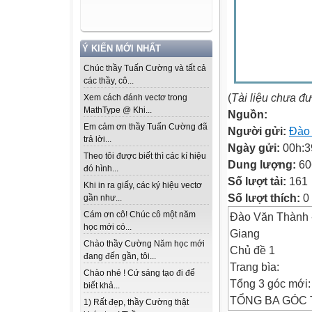
Ý KIẾN MỚI NHẤT
Chúc thầy Tuấn Cường và tất cả
các thầy, cô...
(
Tài liệu chưa đ
Xem cách đánh vectơ trong
MathType @ Khi...
Nguồn:
Em cảm ơn thầy Tuấn Cường đã
Người gửi:
Đào
trả lời...
Ngày gửi:
00h:3
Theo tôi được biết thì các kí hiệu
Dung lượng:
60
đó hình...
Số lượt tải:
161
Khi in ra giấy, các ký hiệu vectơ
Số lượt thích:
0
gần như...
Cám ơn cô! Chúc cô một năm
Đào Văn Thành -
học mới có...
Giang
Chào thầy Cường Năm học mới
Chủ đề 1
đang đến gần, tôi...
Trang bìa:
Chào nhé ! Cứ sáng tạo đi để
Tổng 3 góc mới:
biết khả...
TỔNG BA GÓC TR
1) Rất đẹp, thầy Cường thật