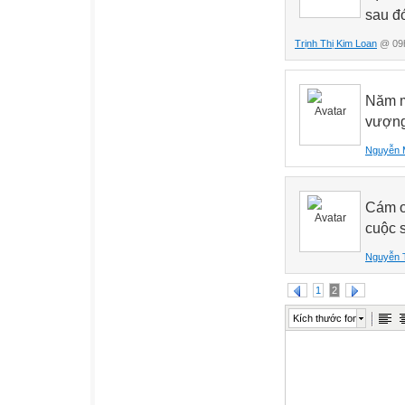
sau đ
Trịnh Thị Kim Loan
@ 09h
Năm m
vượng
Nguyễn 
Cám ơn
cuộc 
Nguyễn 
1
2
Kích thước font