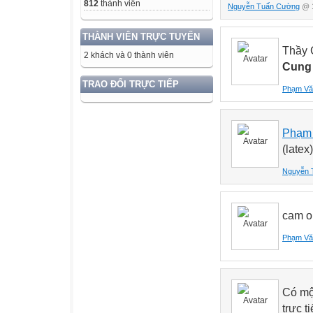
812
thành viên
Nguyễn Tuấn Cường
@ 1
THÀNH VIÊN TRỰC TUYẾN
Thầy 
2 khách và 0 thành viên
Cung
TRAO ĐỔI TRỰC TIẾP
Phạm Vă
Phạm 
(latex
Nguyễn 
cam o
Phạm Vă
Có một
trực 