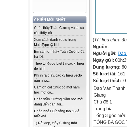
Ý KIẾN MỚI NHẤT
Chúc thầy Tuấn Cường và tất cả
các thầy, cô...
(
Tài liệu chưa đ
Xem cách đánh vectơ trong
MathType @ Khi...
Nguồn:
Em cảm ơn thầy Tuấn Cường đã
Người gửi:
Đào
trả lời...
Ngày gửi:
00h:3
Theo tôi được biết thì các kí hiệu
Dung lượng:
60
đó hình...
Số lượt tải:
161
Khi in ra giấy, các ký hiệu vectơ
Số lượt thích:
0
gần như...
Cám ơn cô! Chúc cô một năm
Đào Văn Thành -
học mới có...
Giang
Chào thầy Cường Năm học mới
Chủ đề 1
đang đến gần, tôi...
Trang bìa:
Chào nhé ! Cứ sáng tạo đi để
Tổng 3 góc mới:
biết khả...
TỔNG BA GÓC TR
1) Rất đẹp, thầy Cường thật