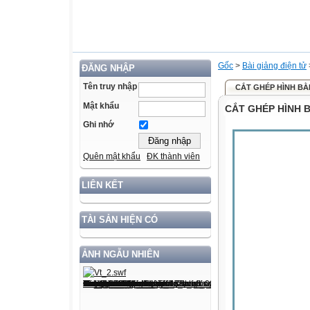
Gốc
>
Bài giảng điện tử
ĐĂNG NHẬP
Tên truy nhập
CẮT GHÉP HÌNH BẰ
Mật khẩu
CẮT GHÉP HÌNH 
Ghi nhớ
Quên mật khẩu
ĐK thành viên
LIÊN KẾT
TÀI SẢN HIỆN CÓ
ẢNH NGẪU NHIÊN