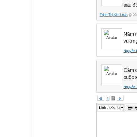
sau đ
Trịnh Thị Kim Loan
@ 09h
Năm m
vượng
Nguyễn 
Cám ơn
cuộc 
Nguyễn 
1
2
Kích thước font