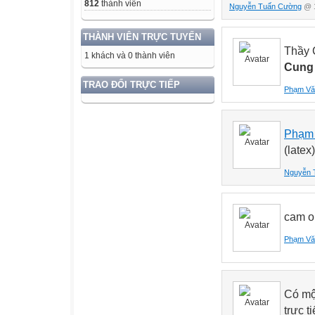
812
thành viên
Nguyễn Tuấn Cường
@ 1
THÀNH VIÊN TRỰC TUYẾN
Thầy 
1 khách và 0 thành viên
Cung
TRAO ĐỔI TRỰC TIẾP
Phạm Vă
Phạm 
(latex
Nguyễn 
cam o
Phạm Vă
Có một
trực 