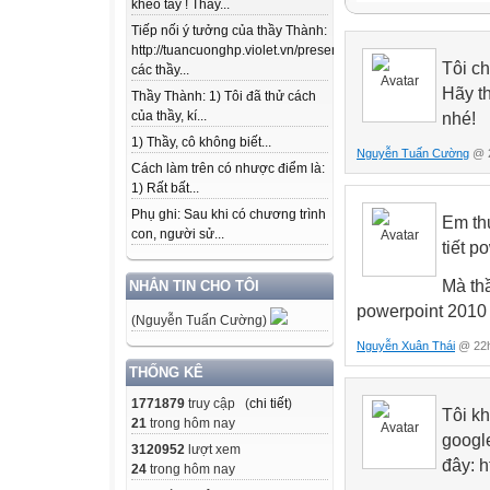
khéo tay ! Thầy...
Violet_Script
Tiếp nối ý tưởng của thầy Thành:
CẮT ĐẾN ĐÂU G
http://tuancuonghp.violet.vn/present/show/entry_id/10207
CẮT XONG RỒI
Tôi c
các thầy...
Hãy t
Thầy Thành: 1) Tôi đã thử cách
của thầy, kí...
nhé!
1) Thầy, cô không biết...
Nguyễn Tuấn Cường
@ 2
Cách làm trên có nhược điểm là:
1) Rất bất...
Phụ ghi: Sau khi có chương trình
Em th
con, người sử...
tiết p
Mà th
NHẮN TIN CHO TÔI
powerpoint 2010
(Nguyễn Tuấn Cường)
Nguyễn Xuân Thái
@ 22h
THỐNG KÊ
1771879
truy cập (
chi tiết
)
Tôi kh
21
trong hôm nay
google
3120952
lượt xem
đây: h
24
trong hôm nay