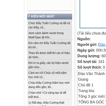
Ý KIẾN MỚI NHẤT
Chúc thầy Tuấn Cường và tất cả
các thầy, cô...
(
Tài liệu chưa đ
Xem cách đánh vectơ trong
MathType @ Khi...
Nguồn:
Em cảm ơn thầy Tuấn Cường đã
Người gửi:
Đào
trả lời...
Ngày gửi:
00h:3
Theo tôi được biết thì các kí hiệu
Dung lượng:
60
đó hình...
Số lượt tải:
161
Khi in ra giấy, các ký hiệu vectơ
Số lượt thích:
0
gần như...
Cám ơn cô! Chúc cô một năm
Đào Văn Thành -
học mới có...
Giang
Chào thầy Cường Năm học mới
Chủ đề 1
đang đến gần, tôi...
Trang bìa:
Chào nhé ! Cứ sáng tạo đi để
Tổng 3 góc mới:
biết khả...
TỔNG BA GÓC TR
1) Rất đẹp, thầy Cường thật