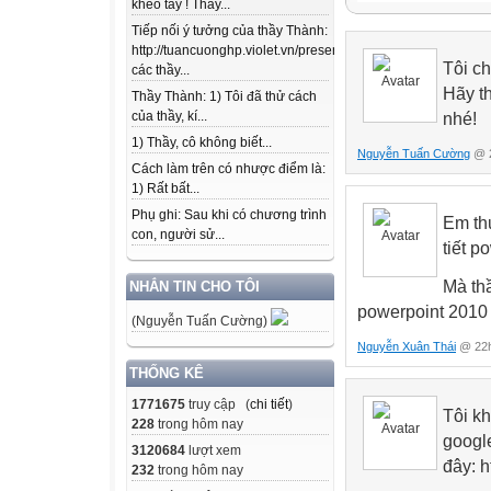
khéo tay ! Thầy...
Violet_Script
Tiếp nối ý tưởng của thầy Thành:
CẮT ĐẾN ĐÂU G
http://tuancuonghp.violet.vn/present/show/entry_id/10207
CẮT XONG RỒI
Tôi c
các thầy...
Hãy t
Thầy Thành: 1) Tôi đã thử cách
của thầy, kí...
nhé!
1) Thầy, cô không biết...
Nguyễn Tuấn Cường
@ 2
Cách làm trên có nhược điểm là:
1) Rất bất...
Phụ ghi: Sau khi có chương trình
Em th
con, người sử...
tiết p
Mà th
NHẮN TIN CHO TÔI
powerpoint 2010
(Nguyễn Tuấn Cường)
Nguyễn Xuân Thái
@ 22h
THỐNG KÊ
1771675
truy cập (
chi tiết
)
Tôi kh
228
trong hôm nay
google
3120684
lượt xem
đây: h
232
trong hôm nay