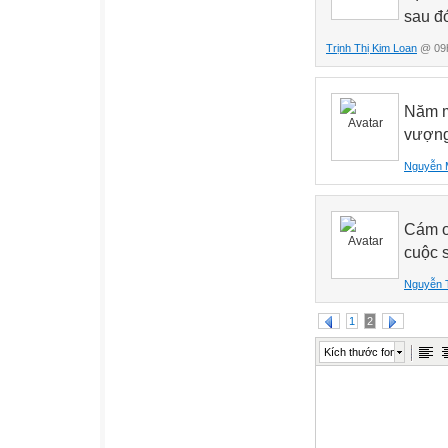
sau đ
Trịnh Thị Kim Loan
@ 09h
Năm m
vượng
Nguyễn 
Cám ơn
cuộc 
Nguyễn 
1
2
Kích thước font