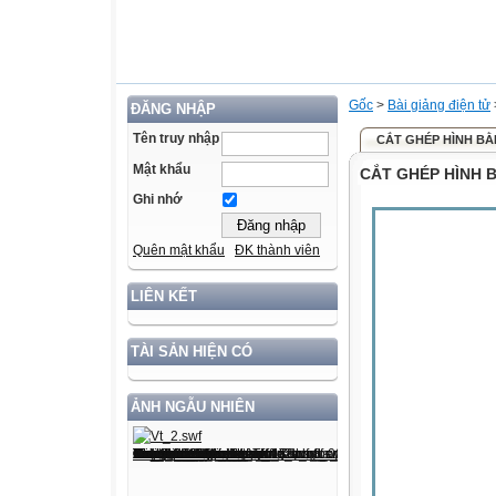
Gốc
>
Bài giảng điện tử
ĐĂNG NHẬP
Tên truy nhập
CẮT GHÉP HÌNH BẰ
Mật khẩu
CẮT GHÉP HÌNH 
Ghi nhớ
Quên mật khẩu
ĐK thành viên
LIÊN KẾT
TÀI SẢN HIỆN CÓ
ẢNH NGẪU NHIÊN