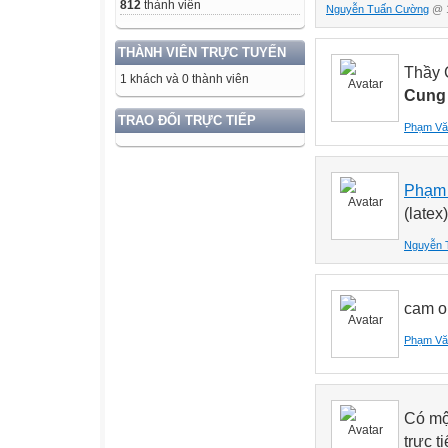
812
thành viên
Nguyễn Tuấn Cường
@ 1
THÀNH VIÊN TRỰC TUYẾN
Thầy 
1 khách và 0 thành viên
Cung
TRAO ĐỔI TRỰC TIẾP
Phạm Vă
Phạm 
(latex
Nguyễn 
cam o
Phạm Vă
Có một
trực 