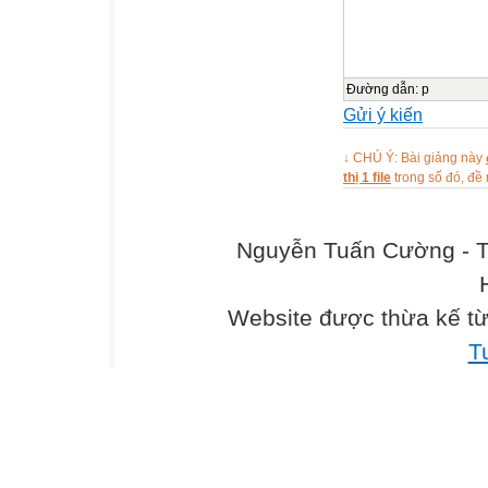
Đường dẫn
:
p
Gửi ý kiến
↓ CHÚ Ý: Bài giảng này
thị 1 file
trong số đó, đ
Nguyễn Tuấn Cường - T
Website được thừa kế t
T