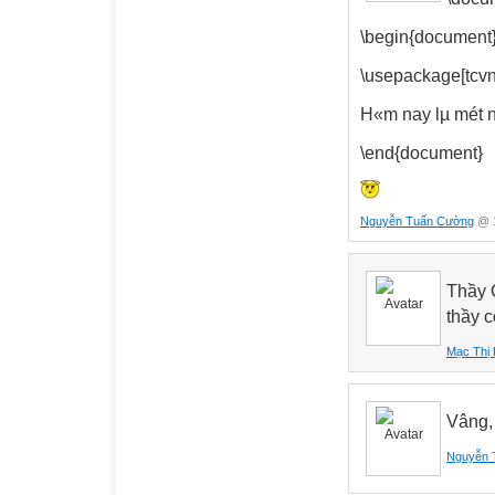
\begin{document
\usepackage[tcvn
H«m nay lµ mét n
\end{document}
Nguyễn Tuấn Cường
@ 1
Thầy 
thầy 
Mạc Thị 
Vâng, 
Nguyễn 