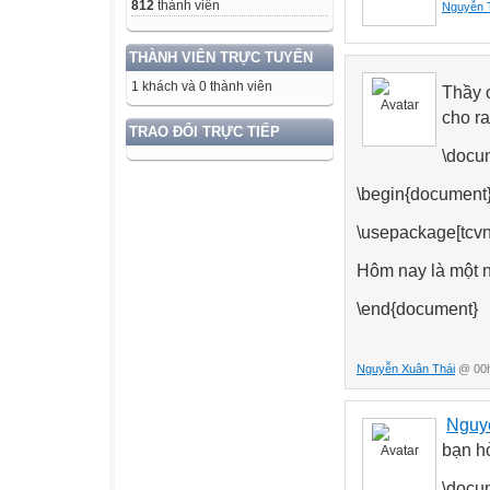
812
thành viên
Nguyễn 
THÀNH VIÊN TRỰC TUYẾN
1 khách và 0 thành viên
Thầy 
cho ra
TRAO ĐỔI TRỰC TIẾP
\docum
\begin{document
\usepackage[tcvn
Hôm nay là một n
\end{document}
Nguyễn Xuân Thái
@ 00h
Nguy
bạn h
\docum