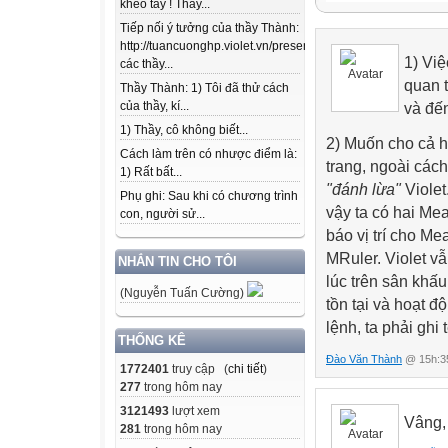
khéo tay ! Thầy...
Violet_Script
Tiếp nối ý tưởng của thầy Thành:
CẮT ĐẾN ĐÂU G
http://tuancuonghp.violet.vn/present/show/entry_id/10207
CẮT XONG RỒI
1) Việ
các thầy...
quan t
Thầy Thành: 1) Tôi đã thử cách
của thầy, kí...
và đến
1) Thầy, cô không biết...
2) Muốn cho cả h
Cách làm trên có nhược điểm là:
trang, ngoài các
1) Rất bất...
"đánh lừa"
Violet
Phụ ghi: Sau khi có chương trình
vậy ta có hai Me
con, người sử...
báo vị trí cho Me
MRuler. Violet v
NHẮN TIN CHO TÔI
lúc trên sân khấu
(Nguyễn Tuấn Cường)
tồn tại và hoạt đ
lệnh, ta phải ghi
THỐNG KÊ
Đào Văn Thành
@ 15h:35
1772401
truy cập (
chi tiết
)
277
trong hôm nay
3121493
lượt xem
Vâng,
281
trong hôm nay