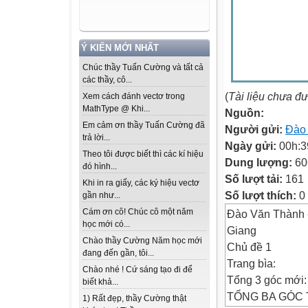
Ý KIẾN MỚI NHẤT
Chúc thầy Tuấn Cường và tất cả
các thầy, cô...
(
Tài liệu chưa đ
Xem cách đánh vectơ trong
MathType @ Khi...
Nguồn:
Em cảm ơn thầy Tuấn Cường đã
Người gửi:
Đào
trả lời...
Ngày gửi:
00h:3
Theo tôi được biết thì các kí hiệu
Dung lượng:
60
đó hình...
Số lượt tải:
161
Khi in ra giấy, các ký hiệu vectơ
Số lượt thích:
0
gần như...
Cám ơn cô! Chúc cô một năm
Đào Văn Thành -
học mới có...
Giang
Chào thầy Cường Năm học mới
Chủ đề 1
đang đến gần, tôi...
Trang bìa:
Chào nhé ! Cứ sáng tạo đi để
Tổng 3 góc mới:
biết khả...
TỔNG BA GÓC TR
1) Rất đẹp, thầy Cường thật