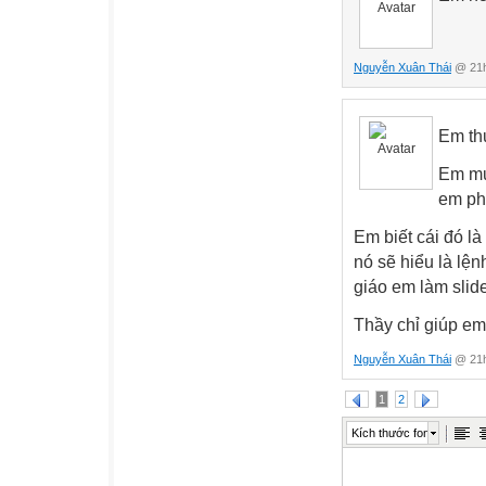
Nguyễn Xuân Thái
@ 21h
Em th
Em mu
em ph
Em biết cái đó l
nó sẽ hiểu là lệ
giáo em làm slide
Thầy chỉ giúp em
Nguyễn Xuân Thái
@ 21h
1
2
Kích thước font