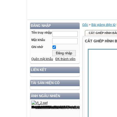
Gốc
>
Bài giảng điện tử
ĐĂNG NHẬP
Tên truy nhập
CẮT GHÉP HÌNH BẰ
Mật khẩu
CẮT GHÉP HÌNH 
Ghi nhớ
Quên mật khẩu
ĐK thành viên
LIÊN KẾT
TÀI SẢN HIỆN CÓ
ẢNH NGẪU NHIÊN