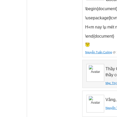
\begin{document
\usepackage[tcvn
H«m nay lµ mét n
\end{document}
Nguyễn Tuấn Cường
@ 1
Thầy 
thầy 
Mạc Thị 
Vâng, 
Nguyễn 