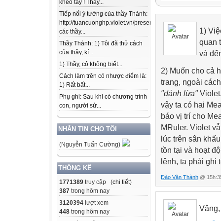
khéo tay ! Thầy...
Violet_Script
Tiếp nối ý tưởng của thầy Thành:
CẮT ĐẾN ĐÂU G
http://tuancuonghp.violet.vn/present/show/entry_id/10207
CẮT XONG RỒI
1) Việ
các thầy...
quan t
Thầy Thành: 1) Tôi đã thử cách
của thầy, kí...
và đến
1) Thầy, cô không biết...
2) Muốn cho cả h
Cách làm trên có nhược điểm là:
trang, ngoài các
1) Rất bất...
"đánh lừa"
Violet
Phụ ghi: Sau khi có chương trình
vậy ta có hai Me
con, người sử...
báo vị trí cho Me
MRuler. Violet v
NHẮN TIN CHO TÔI
lúc trên sân khấu
(Nguyễn Tuấn Cường)
tồn tại và hoạt đ
lệnh, ta phải ghi
THỐNG KÊ
Đào Văn Thành
@ 15h:35
1771389
truy cập (
chi tiết
)
387
trong hôm nay
3120394
lượt xem
Vâng,
448
trong hôm nay