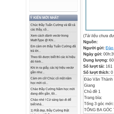
Ý KIẾN MỚI NHẤT
Chúc thầy Tuấn Cường và tất cả
các thầy, cô...
(
Tài liệu chưa đ
Xem cách đánh vectơ trong
MathType @ Khi...
Nguồn:
Em cảm ơn thầy Tuấn Cường đã
Người gửi:
Đào
trả lời...
Ngày gửi:
00h:3
Theo tôi được biết thì các kí hiệu
Dung lượng:
60
đó hình...
Số lượt tải:
161
Khi in ra giấy, các ký hiệu vectơ
Số lượt thích:
0
gần như...
Cám ơn cô! Chúc cô một năm
Đào Văn Thành -
học mới có...
Giang
Chào thầy Cường Năm học mới
Chủ đề 1
đang đến gần, tôi...
Trang bìa:
Chào nhé ! Cứ sáng tạo đi để
Tổng 3 góc mới:
biết khả...
TỔNG BA GÓC TR
1) Rất đẹp, thầy Cường thật