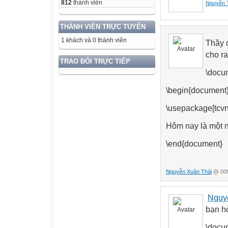
812
thành viên
Nguyễn 
THÀNH VIÊN TRỰC TUYẾN
1 khách và 0 thành viên
Thầy 
cho ra
TRAO ĐỔI TRỰC TIẾP
\docum
\begin{document
\usepackage[tcvn
Hôm nay là một n
\end{document}
Nguyễn Xuân Thái
@ 00h
Nguy
bạn h
\docum