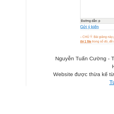
Đường dẫn
:
p
Gửi ý kiến
↓ CHÚ Ý: Bài giảng này
thị 1 file
trong số đó, đ
Nguyễn Tuấn Cường - T
Website được thừa kế t
T