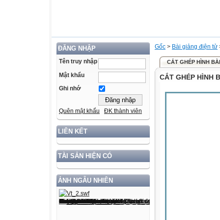
Gốc
>
Bài giảng điện tử
ĐĂNG NHẬP
Tên truy nhập
CẮT GHÉP HÌNH BẰ
Mật khẩu
CẮT GHÉP HÌNH 
Ghi nhớ
Quên mật khẩu
ĐK thành viên
LIÊN KẾT
TÀI SẢN HIỆN CÓ
ẢNH NGẪU NHIÊN