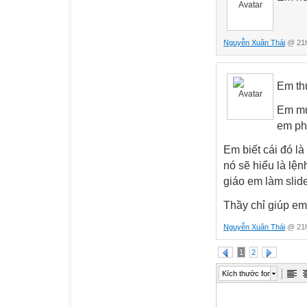
Nguyễn Xuân Thái
@ 21h
Em th
Em mu
em ph
Em biết cái đó l
nó sẽ hiểu là lệ
giáo em làm slide
Thầy chỉ giúp em
Nguyễn Xuân Thái
@ 21h
1
2
Kích thước font