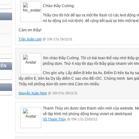
CHào thầy Cường.
Thầy cho tôi hỏi để tạo ra một file flash có các text động 
nó tự động (có nút lệnh) để cộng kết quả lại trên một te
)
Cảm ơn thầy!
Trần Xuân Linh
@ 10h:17p 16/11/11
Xin chào thầy Cường. Tôi có bài toan thế này nhờ thầy g
phổng dùm. Thứ 4 này tôi dạy rồi thầy giúp nhanh với nhé
YẾN
Cho góc xAy. Lấy điểm B trên tia Ax, Điểm D trên tia Ay 
lấy điểm E, trên tia Dy lấy điểm C sao cho BE=DC. Chứng minh tam g
Thầy mô phổng dùm tôi sơm nhé.Cảm ơn nhiều
Nguyễn Xuân Ninh
@ 10h:57p 28/11/11
Thanh Thủy xin được làm thành viên mới của website. M
về lập trình mô phỏng động trong violet và sketchpad
Vũ Thanh Thủy
@ 09h:17p 22/02/12