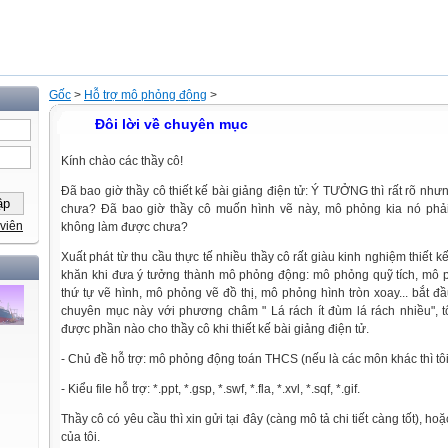
Gốc
>
Hỗ trợ mô phỏng động
>
Đôi lời về chuyên mục
Kính chào các thầy cô!
Đã bao giờ thầy cô thiết kế bài giảng điện tử: Ý TƯỞNG thì rất rõ nh
chưa? Đã bao giờ thầy cô muốn hình vẽ này, mô phỏng kia nó phải
viên
không làm được chưa?
Xuất phát từ thu cầu thực tế nhiều thầy cô rất giàu kinh nghiệm thiết 
khăn khi đưa ý tưởng thành mô phỏng động: mô phỏng quỹ tích, mô 
thứ tự vẽ hình, mô phỏng vẽ đồ thị, mô phỏng hình tròn xoay... bắt 
chuyên mục này với phương châm " Lá rách ít đùm lá rách nhiều", t
được phần nào cho thầy cô khi thiết kế bài giảng điện tử.
- Chủ đề hỗ trợ: mô phỏng động toán THCS (nếu là các môn khác thì tô
- Kiểu file hỗ trợ: *.ppt, *.gsp, *.swf, *.fla, *.xvl, *.sqf, *.gif.
Thầy cô có yêu cầu thì xin gửi tại đây (càng mô tả chi tiết càng tốt), h
của tôi.