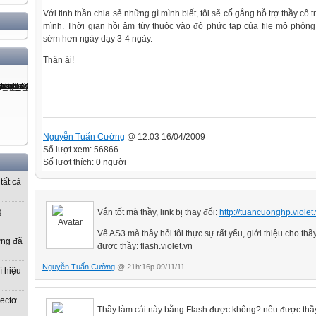
Với tinh thần chia sẻ những gì mình biết, tôi sẽ cố gắng hỗ trợ thầy cô t
mình. Thời gian hồi âm tùy thuộc vào độ phức tạp của file mô phỏng
sớm hơn ngày dạy 3-4 ngày.
Thân ái!
Nguyễn Tuấn Cường
@ 12:03 16/04/2009
Số lượt xem: 56866
Số lượt thích: 0 người
tất cả
g
Vẫn tốt mà thầy, link bị thay đổi:
http://tuancuonghp.violet
Về AS3 mà thầy hỏi tôi thực sự rất yếu, giới thiệu cho thầ
ờng đã
được thầy: flash.violet.vn
Nguyễn Tuấn Cường
@ 21h:16p 09/11/11
í hiệu
vectơ
Thầy làm cái này bằng Flash được không? nêu được thầy s