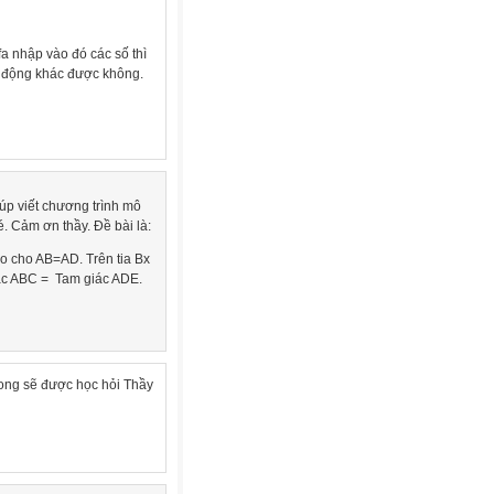
vfa nhập vào đó các số thì
xt động khác được không.
iúp viết chương trình mô
. Cảm ơn thầy. Đề bài là:
sao cho AB=AD. Trên tia Bx
iác ABC = Tam giác ADE.
ong sẽ được học hỏi Thầy