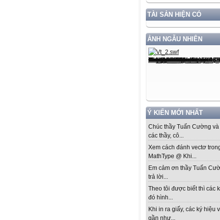
TÀI SẢN HIỆN CÓ
ẢNH NGẪU NHIÊN
Ý KIẾN MỚI NHẤT
Chúc thầy Tuấn Cường và 
các thầy, cô...
Xem cách đánh vectơ tron
MathType @ Khi...
Em cảm ơn thầy Tuấn Cư
trả lời...
Theo tôi được biết thì các k
đó hình...
Khi in ra giấy, các ký hiệu 
gần như...