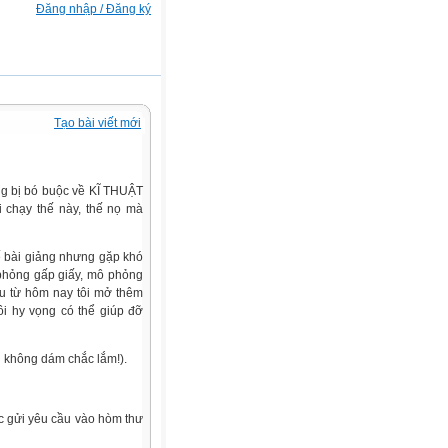
Đăng nhập / Đăng ký
Tạo bài viết mới
ưng bị bó buộc về KĨ THUẬT
 chạy thế này, thế nọ mà
kế bài giảng nhưng gặp khó
phỏng gấp giấy, mô phỏng
đầu từ hôm nay tôi mở thêm
ôi hy vọng có thể giúp đỡ
i không dám chắc lắm!).
oặc gửi yêu cầu vào hòm thư