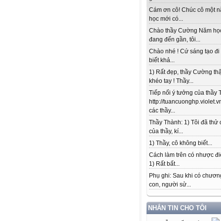
Cám ơn cô! Chúc cô một 
học mới có...
Chào thầy Cường Năm họ
đang đến gần, tôi...
Chào nhé ! Cứ sáng tạo đi
biết khả...
1) Rất đẹp, thầy Cường thậ
khéo tay ! Thầy...
Tiếp nối ý tưởng của thầy 
http://tuancuonghp.violet
các thầy...
Thầy Thành: 1) Tôi đã thử
của thầy, kí...
1) Thầy, cô không biết...
Cách làm trên có nhược đi
1) Rất bất...
Phụ ghi: Sau khi có chương
con, người sử...
NHẮN TIN CHO TÔI