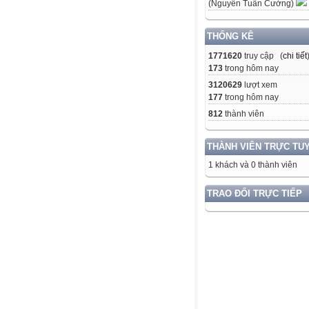
(Nguyễn Tuấn Cường)
THỐNG KÊ
1771620
truy cập (
chi tiết
173
trong hôm nay
3120629
lượt xem
177
trong hôm nay
812
thành viên
THÀNH VIÊN TRỰC TU
1 khách và 0 thành viên
TRAO ĐỔI TRỰC TIẾP