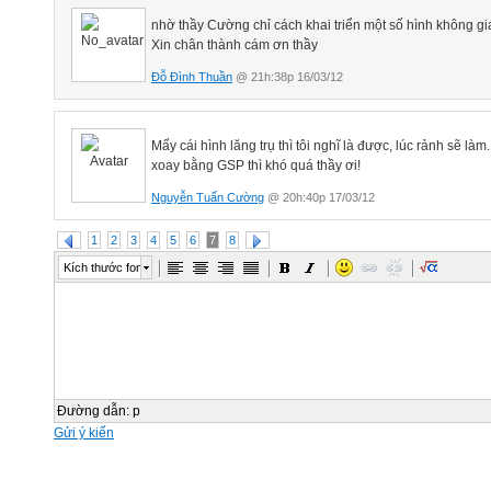
nhờ thầy Cường chỉ cách khai triển một số hình không g
Xin chân thành cám ơn thầy
Đỗ Đình Thuần
@ 21h:38p 16/03/12
Mấy cái hình lăng trụ thì tôi nghĩ là được, lúc rảnh sẽ làm.
xoay bằng GSP thì khó quá thầy ơi!
Nguyễn Tuấn Cường
@ 20h:40p 17/03/12
1
2
3
4
5
6
7
8
Kích thước font
Đường dẫn
:
p
Gửi ý kiến