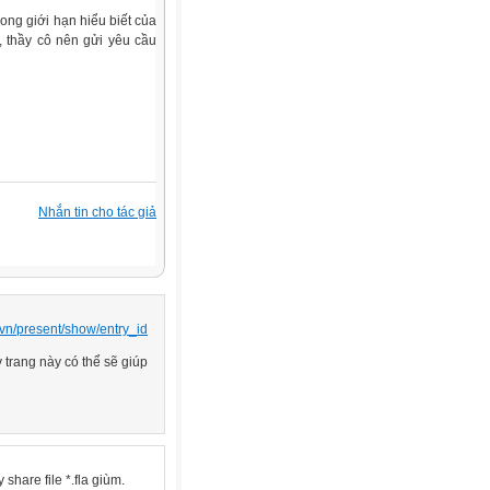
rong giới hạn hiểu biết của
, thầy cô nên gửi yêu cầu
Nhắn tin cho tác giả
.vn/present/show/entry_id
y trang này có thể sẽ giúp
hare file *.fla giùm.