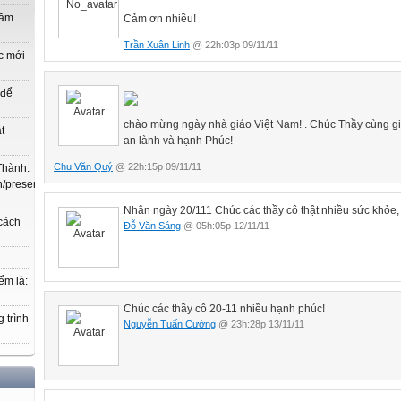
năm
Cảm ơn nhiều!
Trần Xuân Linh
@ 22h:03p 09/11/11
c mới
 để
chào mừng ngày nhà giáo Việt Nam! . Chúc Thầy cùng gi
t
an lành và hạnh Phúc!
Chu Văn Quý
@ 22h:15p 09/11/11
Thành:
.vn/present/show/entry_id/10207719/cm_id/3030368#3030368,
Nhân ngày 20/111 Chúc các thầy cô thật nhiều sức khỏe,
 cách
Đỗ Văn Sáng
@ 05h:05p 12/11/11
ểm là:
Chúc các thầy cô 20-11 nhiều hạnh phúc!
 trình
Nguyễn Tuấn Cường
@ 23h:28p 13/11/11