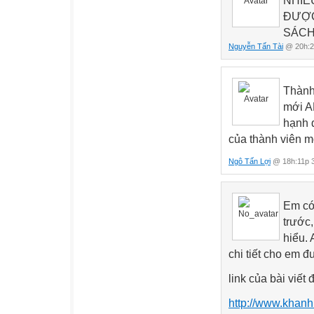
NHIỀ
ĐƯỢC
SÁCH
Nguyễn Tấn Tài
@ 20h:2
Thành
mới 
hạnh 
của thành viên m
Ngô Tấn Lợi
@ 18h:11p 3
Em có 
trước
hiểu. 
chi tiết cho em 
link của bài viết 
http://www.khan