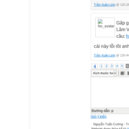
Trần Xuân Linh
@ 12h:26
Gấp gi
Lâm V
cầu:
h
cái này lỗi rồi a
Trần Xuân Linh
@ 12h:44
1
2
3
4
5
6
Kích thước font
Đường dẫn
:
p
Gửi ý kiến
Nguyễn Tuấn Cường - Tr
Website được thừa kế từ
V