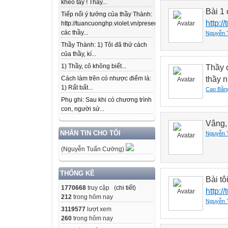
khéo tay ! Thầy...
Bài 1
Tiếp nối ý tưởng của thầy Thành:
http:/
http://tuancuonghp.violet.vn/present/show/entry_id/10207
các thầy...
Nguyễn 
Thầy Thành: 1) Tôi đã thử cách
của thầy, kí...
1) Thầy, cô không biết...
Thầy 
thầy 
Cách làm trên có nhược điểm là:
1) Rất bất...
Cao Bằn
Phụ ghi: Sau khi có chương trình
con, người sử...
Vâng, 
NHẮN TIN CHO TÔI
Nguyễn 
(Nguyễn Tuấn Cường)
THỐNG KÊ
Bài tô
1770668
truy cập (
chi tiết
)
http:/
212
trong hôm nay
Nguyễn 
3119577
lượt xem
260
trong hôm nay