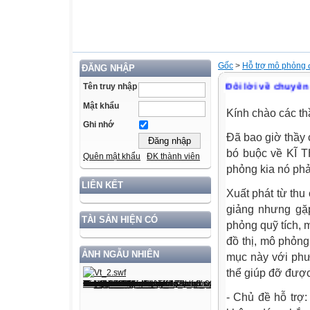
Gốc
>
Hỗ trợ mô phỏng
ĐĂNG NHẬP
Đôi lời về ch
Tên truy nhập
Mật khẩu
Kính chào các th
Ghi nhớ
Đã bao giờ thầy 
bó buộc về KĨ 
Quên mật khẩu
ĐK thành viên
phỏng kia nó ph
LIÊN KẾT
Xuất phát từ thu 
giảng nhưng gặ
TÀI SẢN HIỆN CÓ
phỏng quỹ tích, 
đồ thị, mô phỏng
ẢNH NGẪU NHIÊN
mục này với phươ
thể giúp đỡ được 
- Chủ đề hỗ trợ