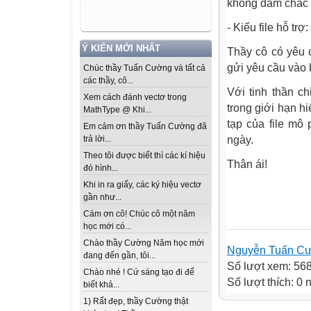
không dám chắc 
- Kiểu file hỗ trợ: *
Ý KIẾN MỚI NHẤT
Thầy cô có yêu cầ
gửi yêu cầu vào 
Chúc thầy Tuấn Cường và tất cả
các thầy, cô...
Với tinh thần ch
Xem cách đánh vectơ trong
trong giới hạn h
MathType @ Khi...
tạp của file mô
Em cảm ơn thầy Tuấn Cường đã
ngày.
trả lời...
Theo tôi được biết thì các kí hiệu
Thân ái!
đó hình...
Khi in ra giấy, các ký hiệu vectơ
gần như...
Cám ơn cô! Chúc cô một năm
học mới có...
Chào thầy Cường Năm học mới
Nguyễn Tuấn C
đang đến gần, tôi...
Số lượt xem: 56
Chào nhé ! Cứ sáng tạo đi để
Số lượt thích: 0
biết khả...
1) Rất đẹp, thầy Cường thật