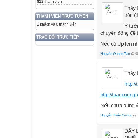
812
thành viên
Thầy 
tròn (
THÀNH VIÊN TRỰC TUYẾN
1 khách và 0 thành viên
Ý tưở
chuyển động để tạ
TRAO ĐỔI TRỰC TIẾP
Nếu có Up len n
Nguyễn Quang Tạo
@ 08
Thầy 
http:/
http://tuancuong
Nếu chưa đúng ý 
Nguyễn Tuấn Cường
@ 1
ĐÂY 