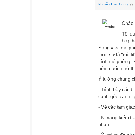
Nguyễn Tuấn Cường
@ 1
Chào 
Tôi dự
hợp b
Song việc mô phỏ
thực sự là "mù tị
trình mô phỏng ,
nên muốn nhờ thầ
Ý tưởng chung ch
- Trình bày các 
cạnh-góc-cạnh , 
- Vẽ các tam giá
- Kĩ năng kiểm tr
nhau .