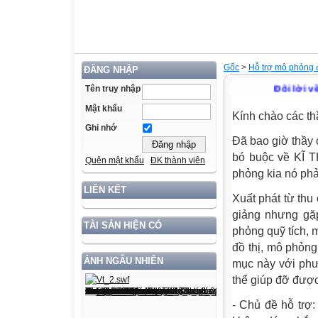
Gốc
>
Hỗ trợ mô phỏng
ĐĂNG NHẬP
Đôi lời về ch
Tên truy nhập
Mật khẩu
Kính chào các th
Ghi nhớ
Đã bao giờ thầy 
bó buộc về KĨ 
Quên mật khẩu
ĐK thành viên
phỏng kia nó ph
LIÊN KẾT
Xuất phát từ thu 
giảng nhưng gặ
TÀI SẢN HIỆN CÓ
phỏng quỹ tích, 
đồ thị, mô phỏng
ẢNH NGẪU NHIÊN
mục này với phươ
thể giúp đỡ được 
- Chủ đề hỗ trợ