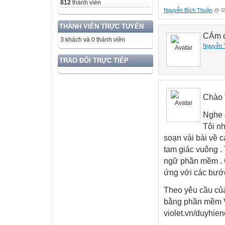
812
thành viên
Nguyễn Bích Thuận
@ 09
THÀNH VIÊN TRỰC TUYẾN
CÁm ơ
3 khách và 0 thành viên
Nguyễn 
TRAO ĐỔI TRỰC TIẾP
Chào 
Nghe d
Tôi nh
soạn vài bài về 
tam giác vuông . 
ngữ phần mềm . Q
ứng với các bước
Theo yêu cầu của 
bằng phần mềm Vi
violet.vn/duyhien