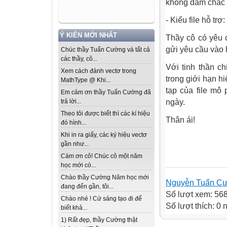
không dám chắc 
- Kiểu file hỗ trợ: *
Ý KIẾN MỚI NHẤT
Thầy cô có yêu cầ
gửi yêu cầu vào 
Chúc thầy Tuấn Cường và tất cả
các thầy, cô...
Với tinh thần ch
Xem cách đánh vectơ trong
trong giới hạn h
MathType @ Khi...
tạp của file mô
Em cảm ơn thầy Tuấn Cường đã
ngày.
trả lời...
Theo tôi được biết thì các kí hiệu
Thân ái!
đó hình...
Khi in ra giấy, các ký hiệu vectơ
gần như...
Cám ơn cô! Chúc cô một năm
học mới có...
Chào thầy Cường Năm học mới
Nguyễn Tuấn C
đang đến gần, tôi...
Số lượt xem: 56
Chào nhé ! Cứ sáng tạo đi để
Số lượt thích: 0
biết khả...
1) Rất đẹp, thầy Cường thật