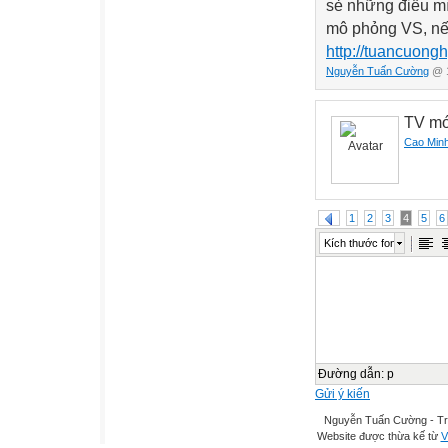
sẻ những điều mình
mô phỏng VS, nếu 
http://tuancuongh
Nguyễn Tuấn Cường
@ 1
TV mớ
Cao Min
1
2
3
4
5
6
Kích thước font
Đường dẫn
:
p
Gửi ý kiến
Nguyễn Tuấn Cường - Tr
Website được thừa kế từ
V