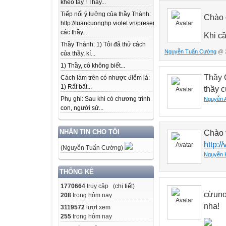
khéo tay ! Thầy...
Tiếp nối ý tưởng của thầy Thành:
Chào 
http://tuancuonghp.violet.vn/present/show/entry_id/10207
các thầy...
Khi cầ
Thầy Thành: 1) Tôi đã thử cách
Nguyễn Tuấn Cường
@ 2
của thầy, kí...
1) Thầy, cô không biết...
Thầy 
Cách làm trên có nhược điểm là:
1) Rất bất...
thầy c
Phụ ghi: Sau khi có chương trình
Nguyễn 
con, người sử...
NHẮN TIN CHO TÔI
Chào 
http:/
(Nguyễn Tuấn Cường)
Nguyễn 
THỐNG KÊ
1770664
truy cập (
chi tiết
)
cừuno
208
trong hôm nay
nha!
3119572
lượt xem
255
trong hôm nay