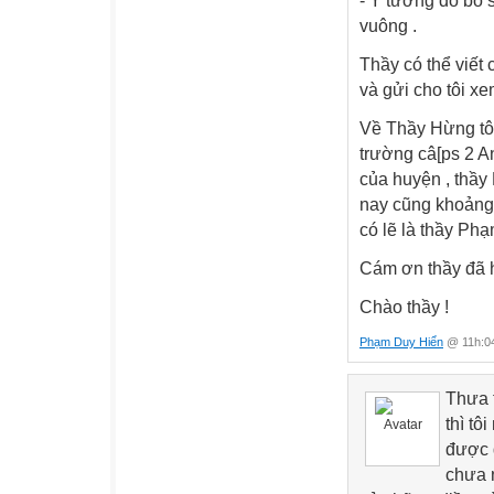
- Ý tưởng đó bổ 
vuông .
Thầy có thể viết
và gửi cho tôi xe
Về Thầy Hừng tôi
trường câ[ps 2 A
của huyện , thầy
nay cũng khoảng 
có lẽ là thầy Ph
Cám ơn thầy đã h
Chào thầy !
Phạm Duy Hiển
@ 11h:04
Thưa 
thì tô
được 
chưa n