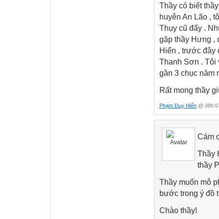
Thầy có biết thầ
huyên An Lão , t
Thụy cũ đấy . Nh
gặp thầy Hưng , 
Hiển , trước đâ
Thanh Sơn . Tôi 
gần 3 chục năm rồ
Rất mong thầy gi
Phạm Duy Hiển
@ 08h:07
Cám ơ
Thầy H
thầy 
Thầy muốn mô phỏ
bước trong ý đồ t
Chào thầy!